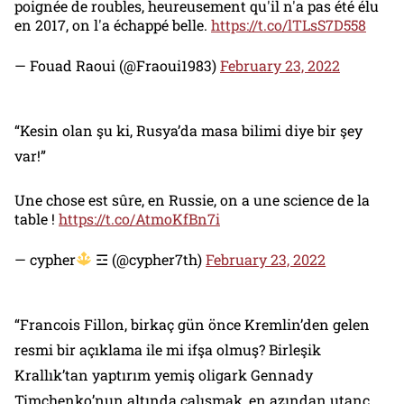
poignée de roubles, heureusement qu'il n'a pas été élu
en 2017, on l'a échappé belle.
https://t.co/lTLsS7D558
— Fouad Raoui (@Fraoui1983)
February 23, 2022
“Kesin olan şu ki, Rusya’da masa bilimi diye bir şey
var!”
Une chose est sûre, en Russie, on a une science de la
table !
https://t.co/AtmoKfBn7i
— cypher
☲ (@cypher7th)
February 23, 2022
“Francois Fillon, birkaç gün önce Kremlin’den gelen
resmi bir açıklama ile mi ifşa olmuş? Birleşik
Krallık’tan yaptırım yemiş oligark Gennady
Timchenko’nun altında çalışmak, en azından utanç