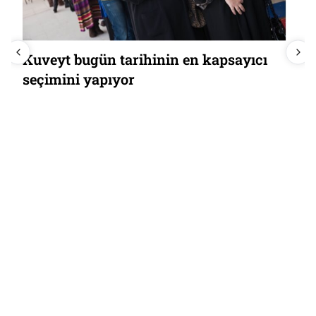
Elizabeth Çağı’nın sonu: Kraliçe “hiçbir
şey yapmama” sanatını nasıl icra etti?