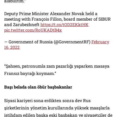
alabilirim.”
Deputy Prime Minister Alexander Novak held a
meeting with François Fillon, board member of SIBUR
and Zarubezhneft
https://t.co/tOD2EKktHK
pic.twitter.com/RoUKADtB4x
— Government of Russia (@GovernmentRF)
February
16, 2022
“Şahsen, patronumla zam pazarlığı yaparken masaya
Fransız bayrağı koymam.”
Başı belada olan öbür başbakanlar
Siyasi kariyeri sona erdikten sonra dev Rus
şirketlerinin yönetim kurullarında yüksek maaşlarla
istihdam edilen başka eski başbakan ve siyasetçiler de