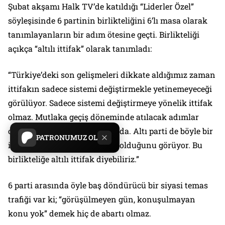
Şubat akşamı Halk TV’de katıldığı “Liderler Özel”
söyleşisinde 6 partinin birlikteliğini 6’lı masa olarak
tanımlayanların bir adım ötesine geçti. Birlikteliği
açıkça “altılı ittifak” olarak tanımladı:
“Türkiye’deki son gelişmeleri dikkate aldığımız zaman
ittifakın sadece sistemi değiştirmekle yetinemeyeceği
görülüyor. Sadece sistemi değiştirmeye yönelik ittifak
olmaz. Mutlaka geçiş döneminde atılacak adımlar
olacak, ekonomik ve dış sahada. Altı parti de böyle bir
PATRONUMUZ OL
ittifakın gerekliliğine ihtiyaç olduğunu görüyor. Bu
birlikteliğe altılı ittifak diyebiliriz.”
6 parti arasında öyle baş döndürücü bir siyasi temas
trafiği var ki; “görüşülmeyen gün, konuşulmayan
konu yok” demek hiç de abartı olmaz.