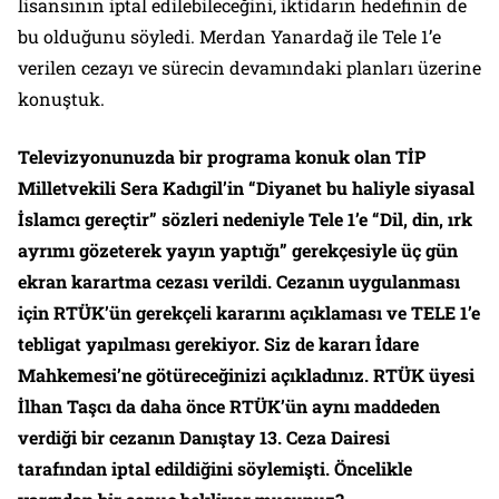
lisansının iptal edilebileceğini, iktidarın hedefinin de
bu olduğunu söyledi. Merdan Yanardağ ile Tele 1’e
verilen cezayı ve sürecin devamındaki planları üzerine
konuştuk.
Televizyonunuzda bir programa konuk olan TİP
Milletvekili Sera Kadıgil’in “Diyanet bu haliyle siyasal
İslamcı gereçtir” sözleri nedeniyle Tele 1’e “Dil, din, ırk
ayrımı gözeterek yayın yaptığı” gerekçesiyle üç gün
ekran karartma cezası verildi. Cezanın uygulanması
için RTÜK’ün gerekçeli kararını açıklaması ve TELE 1’e
tebligat yapılması gerekiyor. Siz de kararı İdare
Mahkemesi’ne götüreceğinizi açıkladınız. RTÜK üyesi
İlhan Taşcı da daha önce RTÜK’ün aynı maddeden
verdiği bir cezanın Danıştay 13. Ceza Dairesi
tarafından iptal edildiğini söylemişti. Öncelikle