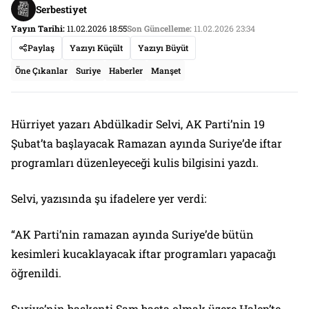
Serbestiyet
Yayın Tarihi:
11.02.2026 18:55
Son Güncelleme:
11.02.2026 23:34
Paylaş
Yazıyı Küçült
Yazıyı Büyüt
Öne Çıkanlar
Suriye
Haberler
Manşet
Hürriyet yazarı Abdülkadir Selvi, AK Parti’nin 19
Şubat’ta başlayacak Ramazan ayında Suriye’de iftar
programları düzenleyeceği kulis bilgisini yazdı.
Selvi, yazısında şu ifadelere yer verdi:
“AK Parti’nin ramazan ayında Suriye’de bütün
kesimleri kucaklayacak iftar programları yapacağı
öğrenildi.
Suriye’nin başkenti Şam başta olmak üzere Halep’te,