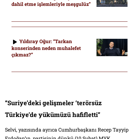
dahil etme işlemleriyle meşgulüz”
Yıldıray Oğur: “Tarkan
konserinden neden muhalefet
çıkmaz?”
“Suriye’deki gelişmeler ‘terörsüz
Türkiye’de yükümüzü hafifletti”
Selvi, yazısında ayrıca Cumhurbaşkanı Recep Tayyip
Erdoğan’ın, partisinin dünkü (10 Şubat) MYK