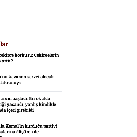
lar
çekirge korkusu: Çekirgelerin
 arttı?
’nu kazanan servet alacak.
el ikramiye
turum başladı: Bir okulda
iği yaşandı, yanlış kimlikle
da içeri girebildi
fa Kemal’in kurduğu partiyi
alarına düşüren de