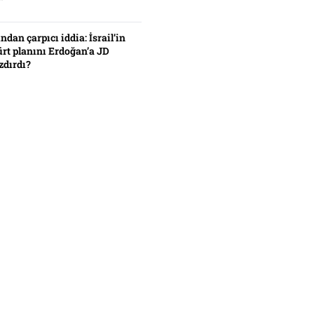
”
ından çarpıcı iddia: İsrail’in
ürt planını Erdoğan’a JD
zdırdı?