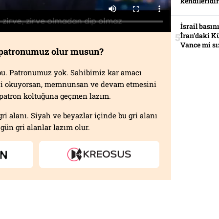
kendileridir
İsrail basın
İran’daki K
Vance mi sı
 patronumuz olur musun?
f bu. Patronumuz yok. Sahibimiz kar amacı
izi okuyorsan, memnunsan ve devam etmesini
n patron koltuğuna geçmen lazım.
gri alanı. Siyah ve beyazlar içinde bu gri alanı
gün gri alanlar lazım olur.