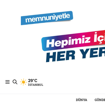
29°C
İSTANBUL
DÜNYA
GÜND