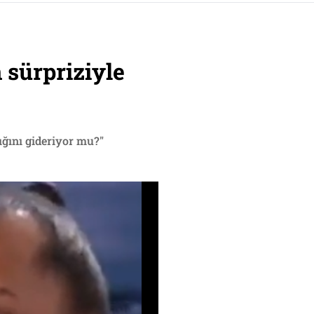
 sürpriziyle
ığını gideriyor mu?"