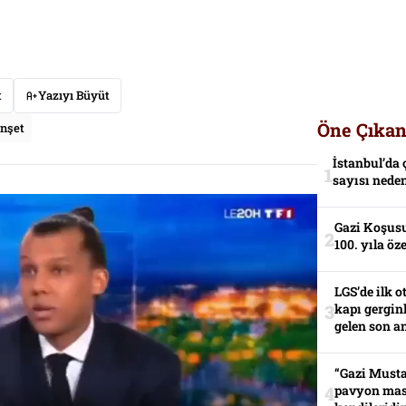
t
Yazıyı Büyüt
Öne Çıkan
nşet
İstanbul’da 
sayısı neden
Gazi Koşusu
100. yıla öz
LGS’de ilk o
kapı gerginl
gelen son an
“Gazi Musta
pavyon mas