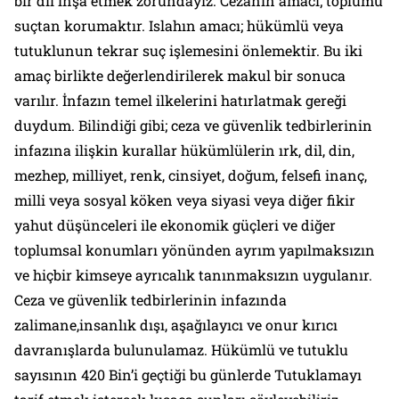
bir dil inşa etmek zorundayız. Cezanın amacı; toplumu
suçtan korumaktır. Islahın amacı; hükümlü veya
tutuklunun tekrar suç işlemesini önlemektir. Bu iki
amaç birlikte değerlendirilerek makul bir sonuca
varılır. İnfazın temel ilkelerini hatırlatmak gereği
duydum. Bilindiği gibi; ceza ve güvenlik tedbirlerinin
infazına ilişkin kurallar hükümlülerin ırk, dil, din,
mezhep, milliyet, renk, cinsiyet, doğum, felsefi inanç,
milli veya sosyal köken veya siyasi veya diğer fikir
yahut düşünceleri ile ekonomik güçleri ve diğer
toplumsal konumları yönünden ayrım yapılmaksızın
ve hiçbir kimseye ayrıcalık tanınmaksızın uygulanır.
Ceza ve güvenlik tedbirlerinin infazında
zalimane,insanlık dışı, aşağılayıcı ve onur kırıcı
davranışlarda bulunulamaz. Hükümlü ve tutuklu
sayısının 420 Bin’i geçtiği bu günlerde Tutuklamayı