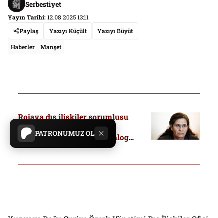
Serbestiyet
Yayın Tarihi:
12.08.2025 13:11
Paylaş
Yazıyı Küçült
Yazıyı Büyüt
Haberler
Manşet
Rojava dış ilişkiler sorumlusu
İlham Ahmed: “Şam ile
PATRONUMUZ OL
müzakereler çökmedi, diyalog
devam etmeli. Türkiye ile iletişim
kanalımız var”