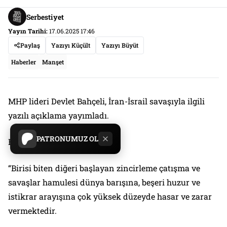
Serbestiyet
Yayın Tarihi:
17.06.2025 17:46
Paylaş
Yazıyı Küçült
Yazıyı Büyüt
Haberler
Manşet
MHP lideri Devlet Bahçeli, İran-İsrail savaşıyla ilgili
yazılı açıklama yayımladı.
PATRONUMUZ OL
Bahçeli’nin açıklaması şöyle:
“Birisi biten diğeri başlayan zincirleme çatışma ve
savaşlar hamulesi dünya barışına, beşeri huzur ve
istikrar arayışına çok yüksek düzeyde hasar ve zarar
vermektedir.