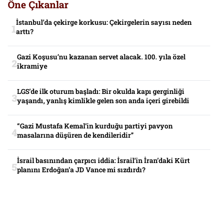
Öne Çıkanlar
İstanbul’da çekirge korkusu: Çekirgelerin sayısı neden
arttı?
Gazi Koşusu’nu kazanan servet alacak. 100. yıla özel
ikramiye
LGS’de ilk oturum başladı: Bir okulda kapı gerginliği
yaşandı, yanlış kimlikle gelen son anda içeri girebildi
“Gazi Mustafa Kemal’in kurduğu partiyi pavyon
masalarına düşüren de kendileridir”
İsrail basınından çarpıcı iddia: İsrail’in İran’daki Kürt
planını Erdoğan’a JD Vance mi sızdırdı?