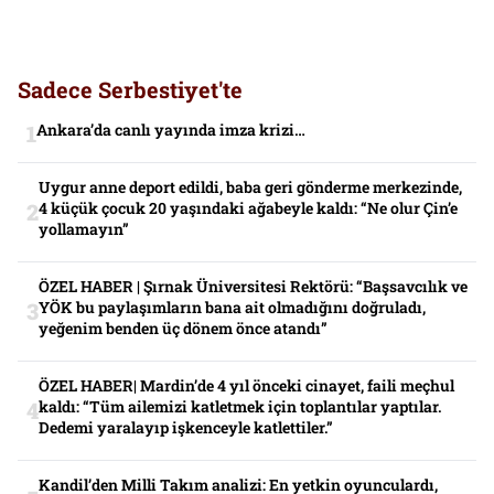
Sadece Serbestiyet'te
Ankara’da canlı yayında imza krizi…
Uygur anne deport edildi, baba geri gönderme merkezinde,
4 küçük çocuk 20 yaşındaki ağabeyle kaldı: “Ne olur Çin’e
yollamayın”
ÖZEL HABER | Şırnak Üniversitesi Rektörü: “Başsavcılık ve
YÖK bu paylaşımların bana ait olmadığını doğruladı,
yeğenim benden üç dönem önce atandı”
ÖZEL HABER| Mardin’de 4 yıl önceki cinayet, faili meçhul
kaldı: “Tüm ailemizi katletmek için toplantılar yaptılar.
Dedemi yaralayıp işkenceyle katlettiler.”
Kandil’den Milli Takım analizi: En yetkin oyunculardı,