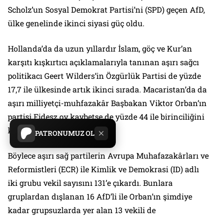
Scholz’un Sosyal Demokrat Partisi’ni (SPD) geçen AfD,
ülke genelinde ikinci siyasi güç oldu.
Hollanda’da da uzun yıllardır İslam, göç ve Kur’an
karşıtı kışkırtıcı açıklamalarıyla tanınan aşırı sağcı
politikacı Geert Wilders’in Özgürlük Partisi de yüzde
17,7 ile ülkesinde artık ikinci sırada. Macaristan’da da
aşırı milliyetçi-muhfazakâr Başbakan Viktor Orban’ın
partisi Fidesz oy kaybetse de yüzde 44 ile birinciliğini
korumayı başardı.
PATRONUMUZ OL
Böylece aşırı sağ partilerin Avrupa Muhafazakârları ve
Reformistleri (ECR) ile Kimlik ve Demokrasi (ID) adlı
iki grubu vekil sayısını 131’e çıkardı. Bunlara
gruplardan dışlanan 16 AfD’li ile Orban’ın şimdiye
kadar grupsuzlarda yer alan 13 vekili de