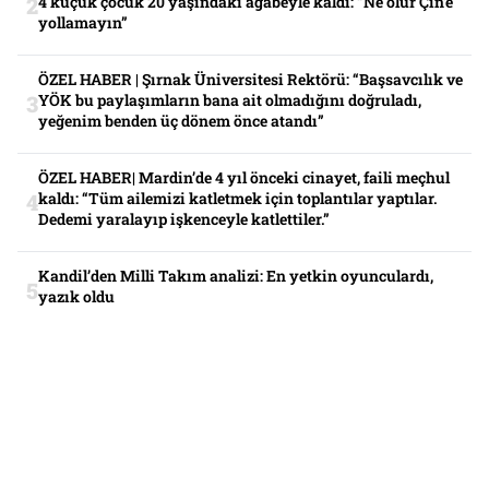
4 küçük çocuk 20 yaşındaki ağabeyle kaldı: “Ne olur Çin’e
yollamayın”
ÖZEL HABER | Şırnak Üniversitesi Rektörü: “Başsavcılık ve
YÖK bu paylaşımların bana ait olmadığını doğruladı,
yeğenim benden üç dönem önce atandı”
ÖZEL HABER| Mardin’de 4 yıl önceki cinayet, faili meçhul
kaldı: “Tüm ailemizi katletmek için toplantılar yaptılar.
Dedemi yaralayıp işkenceyle katlettiler.”
Kandil’den Milli Takım analizi: En yetkin oyunculardı,
yazık oldu