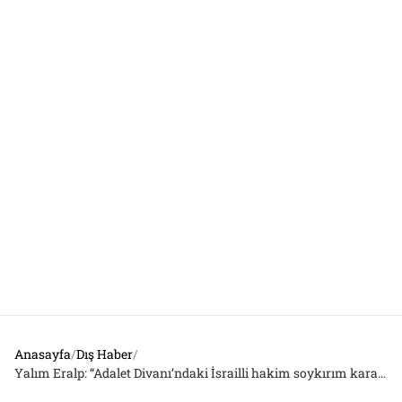
Anasayfa
/
Dış Haber
/
Yalım Eralp: “Adalet Divanı’ndaki İsrailli hakim soykırım kararının çıkacağını anlayınca istifa etti”