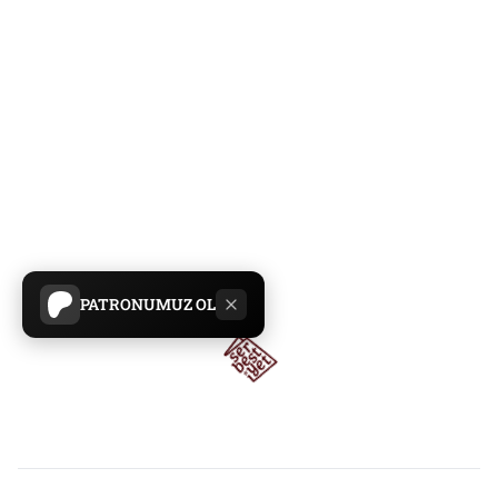
PATRONUMUZ OL
Anasayfa
/
Ekonomi
/
Enflasyon beklentiyi aştı: Yüzde 33,29
Enflasyon beklentiyi aştı: Yüzde
33,29
TÜİK’e göre eylülde enflasyon aylık yüzde 3,23 arttı,