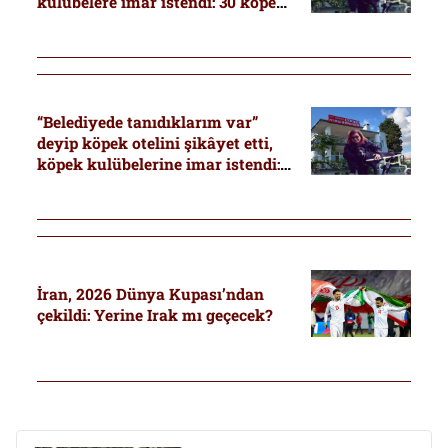
kulübelere imar istendi: 30 köpek
tekrar sokağa dönebilir
“Belediyede tanıdıklarım var”
deyip köpek otelini şikâyet etti,
köpek kulübelerine imar istendi:
30 kurtarılmış köpek tekrar
sokağa dönebilir
İran, 2026 Dünya Kupası’ndan
çekildi: Yerine Irak mı geçecek?