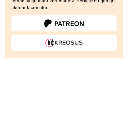
içinde bu gri alanı korumalıyız. Herkese bir gün gri
alanlar lazım olur.