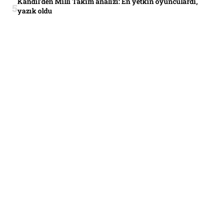
Kandil’den Milli Takım analizi: En yetkin oyunculardı,
yazık oldu