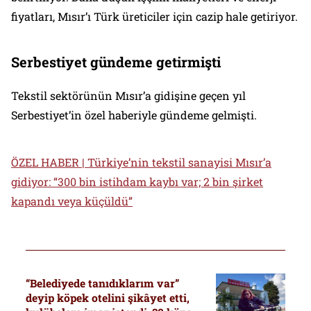
fiyatları, Mısır’ı Türk üreticiler için cazip hale getiriyor.
Serbestiyet gündeme getirmişti
Tekstil sektörünün Mısır’a gidişine geçen yıl
Serbestiyet’in özel haberiyle gündeme gelmişti.
ÖZEL HABER | Türkiye’nin tekstil sanayisi Mısır’a
gidiyor: “300 bin istihdam kaybı var; 2 bin şirket
kapandı veya küçüldü”
“Belediyede tanıdıklarım var”
deyip köpek otelini şikâyet etti,