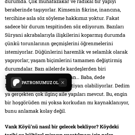
durumda. Çok muhafazakâr ve radikal bir yapıyı
beraberinde taşıyorlar. Kimsenin fikrine, inancına,
tercihine asla söz söyleme hakkımız yoktur. Fakat
sadece bir durum tespitinden söz ediyorum. Bazıları
Süryani akrabalarıyla ilişkilerini koparmış durumda
çünkü torunlarının geçmişlerini öğrenmelerini
istemiyorlar. Düğünlerini haremlik ve selamlık olarak
yapıyorlar; yaşam biçimlerini tamamen değiştirmiş
durumdalar. Bazı ailelerde kardeşlerden biri
Müslüman diğeri ise Hıristiyan… Baba, dede
PATRONUMUZ OL
Müslümanken torunlar Hıristiyan olabiliyorlar. Dedim
ya gerçekten çok ilginç aile yapıları mevcut. Bu, engin
bir hoşgörüden mi yoksa korkudan mı kaynaklanıyor,
bunu anlamak kolay değil.
Vank Köyü’nü nasıl bir gelecek bekliyor? Köydeki
tarihi ve kültürel mirasın yaşatılması için neler