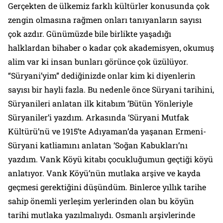
Gerçekten de ülkemiz farklı kültürler konusunda çok
zengin olmasına rağmen onları tanıyanların sayısı
çok azdır. Günümüzde bile birlikte yaşadığı
halklardan bihaber o kadar çok akademisyen, okumuş
alim var ki insan bunları görünce çok üzülüyor.
“Süryani’yim” dediğinizde onlar kim ki diyenlerin
sayısı bir hayli fazla. Bu nedenle önce Süryani tarihini,
Süryanileri anlatan ilk kitabım ‘Bütün Yönleriyle
Süryaniler’i yazdım. Arkasında ‘Süryani Mutfak
Kültürü’nü ve 1915’te Adıyaman’da yaşanan Ermeni-
Süryani katliamını anlatan ‘Soğan Kabukları’nı
yazdım. Vank Köyü kitabı çocukluğumun geçtiği köyü
anlatıyor. Vank Köyü’nün mutlaka arşive ve kayda
geçmesi gerektiğini düşündüm. Binlerce yıllık tarihe
sahip önemli yerleşim yerlerinden olan bu köyün
tarihi mutlaka yazılmalıydı. Osmanlı arşivlerinde