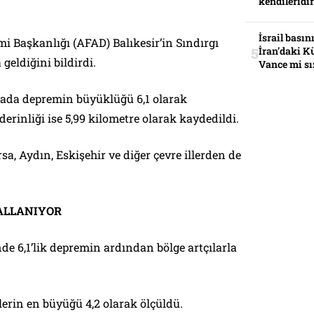
kendileridir
İsrail basın
i Başkanlığı (AFAD) Balıkesir’in Sındırgı
İran’daki K
eldiğini bildirdi.
Vance mi sı
ada depremin büyüklüğü 6,1 olarak
erinliği ise 5,99 kilometre olarak kaydedildi.
sa, Aydın, Eskişehir ve diğer çevre illerden de
SALLANIYOR
inde 6,1’lik depremin ardından bölge artçılarla
lerin en büyüğü 4,2 olarak ölçüldü.