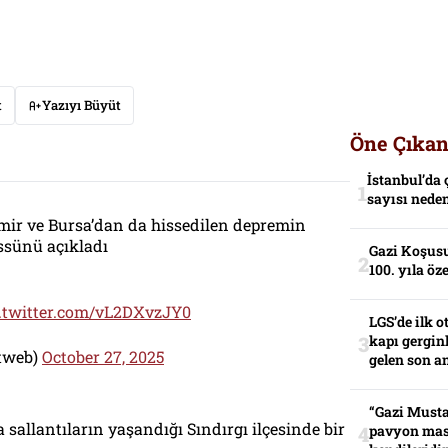
t
Yazıyı Büyüt
Öne Çıkan
İstanbul’da 
sayısı neden
zmir ve Bursa’dan da hissedilen depremin
sünü açıkladı
Gazi Koşusu
100. yıla öz
c.twitter.com/vL2DXvzJY0
LGS’de ilk o
kapı gerginl
etweb)
October 27, 2025
gelen son an
“Gazi Musta
 sallantıların yaşandığı Sındırgı ilçesinde bir
pavyon mas