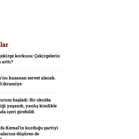
lar
çekirge korkusu: Çekirgelerin
 arttı?
’nu kazanan servet alacak.
el ikramiye
turum başladı: Bir okulda
iği yaşandı, yanlış kimlikle
da içeri girebildi
fa Kemal’in kurduğu partiyi
alarına düşüren de