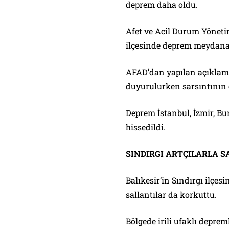
deprem daha oldu.
Afet ve Acil Durum Yönetim
ilçesinde deprem meydana g
AFAD’dan yapılan açıklam
duyurulurken sarsıntının d
Deprem İstanbul, İzmir, Bur
hissedildi.
SINDIRGI ARTÇILARLA 
Balıkesir’in Sındırgı ilçes
sallantılar da korkuttu.
Bölgede irili ufaklı deprem