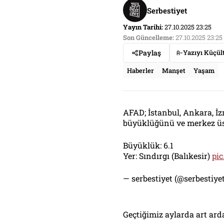
Serbestiyet
Yayın Tarihi:
27.10.2025 23:25
Son Güncelleme:
27.10.2025 23:25
Paylaş
Yazıyı Küçül
Haberler
Manşet
Yaşam
AFAD; İstanbul, Ankara, İ
büyüklüğünü ve merkez üs
Büyüklük: 6.1
Yer: Sındırgı (Balıkesir)
pi
— serbestiyet (@serbestiy
Geçtiğimiz aylarda art arda