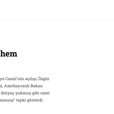
r hem
ye Camii’nin açılışı; Özgür
ni, Azerbaycanlı Bakan
a ihtiyaç yokmuş gibi cami
masına” tepki gösterdi.