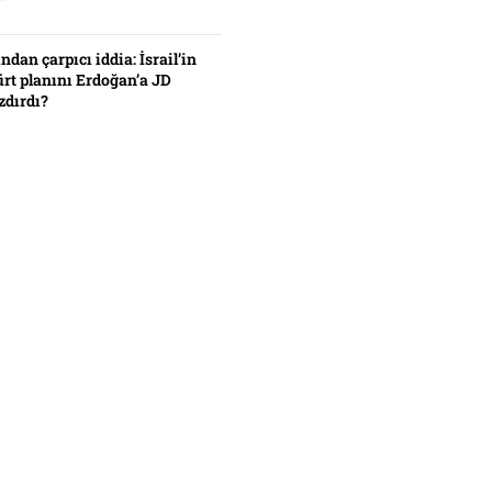
”
ından çarpıcı iddia: İsrail’in
ürt planını Erdoğan’a JD
zdırdı?