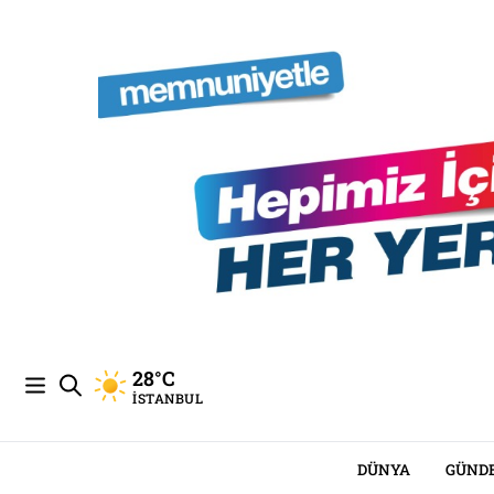
28°C
İSTANBUL
DÜNYA
GÜND