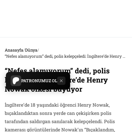
Anasayfa
/
Dünya
/
“Nefes alamıyorum” dedi, polis kelepçeledi: İngiltere’de Henry Nowak öfkesi büyüyor
“Nefes alamıyorum” dedi, polis
kelepçeledi: İngiltere’de Henry
PATRONUMUZ OL
Nowak öfkesi büyüyor
İngiltere’de 18 yaşındaki öğrenci Henry Nowak,
bıçaklandıktan sonra yerde can çekişirken polis
tarafından saldırgan sanılarak kelepçelendi. Polis
kamerası görüntülerinde Nowak’ın “Bıçaklandım,