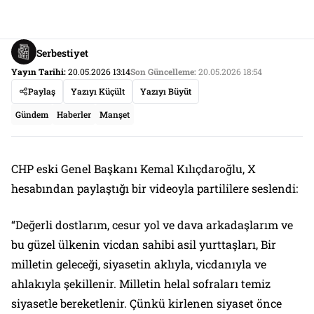
Serbestiyet
Yayın Tarihi:
20.05.2026 13:14
Son Güncelleme:
20.05.2026 18:54
Paylaş
Yazıyı Küçült
Yazıyı Büyüt
Gündem
Haberler
Manşet
CHP eski Genel Başkanı Kemal Kılıçdaroğlu, X
hesabından paylaştığı bir videoyla partililere seslendi:
“Değerli dostlarım, cesur yol ve dava arkadaşlarım ve
bu güzel ülkenin vicdan sahibi asil yurttaşları, Bir
milletin geleceği, siyasetin aklıyla, vicdanıyla ve
ahlakıyla şekillenir. Milletin helal sofraları temiz
siyasetle bereketlenir. Çünkü kirlenen siyaset önce