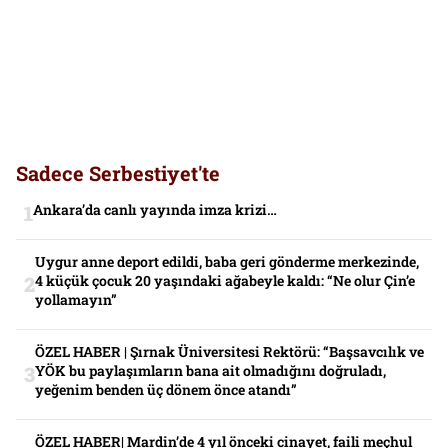
Sadece Serbestiyet'te
Ankara’da canlı yayında imza krizi…
Uygur anne deport edildi, baba geri gönderme merkezinde,
4 küçük çocuk 20 yaşındaki ağabeyle kaldı: “Ne olur Çin’e
yollamayın”
ÖZEL HABER | Şırnak Üniversitesi Rektörü: “Başsavcılık ve
YÖK bu paylaşımların bana ait olmadığını doğruladı,
yeğenim benden üç dönem önce atandı”
ÖZEL HABER| Mardin’de 4 yıl önceki cinayet, faili meçhul