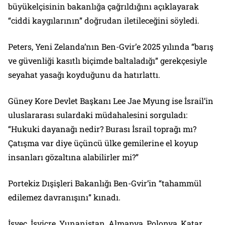
büyükelçisinin bakanlığa çağrıldığını açıklayarak
“ciddi kaygılarının” doğrudan iletileceğini söyledi.
Peters, Yeni Zelanda’nın Ben-Gvir’e 2025 yılında “barış
ve güvenliği kasıtlı biçimde baltaladığı” gerekçesiyle
seyahat yasağı koyduğunu da hatırlattı.
Güney Kore Devlet Başkanı Lee Jae Myung ise İsrail’in
uluslararası sulardaki müdahalesini sorguladı:
“Hukuki dayanağı nedir? Burası İsrail toprağı mı?
Çatışma var diye üçüncü ülke gemilerine el koyup
insanları gözaltına alabilirler mi?”
Portekiz Dışişleri Bakanlığı Ben-Gvir’in “tahammül
edilemez davranışını” kınadı.
İsveç, İsviçre, Yunanistan, Almanya, Polonya, Katar,