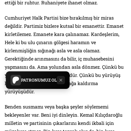
ettiği bir ruhtur. Ruhaniyete ihanet olmaz.
Cumhuriyet Halk Partisi bize bırakılmış bir miras
değildir. Partimiz bizlere kutsal bir emanettir. Emanet
kirletilemez. Emanete kara çalınamaz. Kardeşlerim,
Hele ki bu ulu çınarın gölgesi haramın ve
kirlenmişliğin sığınağı asla ve asla olamaz.
Gerektiğinde arınmasını da bilir, iç muhasebesini
yapmasını da. Ama yolundan asla dönmez. Çünkü bu
yürüyüş bir iktidar yürüyüşüdür. Çünkü bu yürüyüş
PATRONUMUZ OL
halkın umudunu yeniden ayağa kaldırma
yürüyüşüdür.
Benden susmamı veya başka şeyler söylememi
bekleyenler var. Beni iyi dinleyin. Kemal Kılıçdaroğlu
milletin ve partisinin çıkarlarını kendi ikbali için