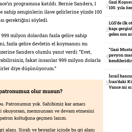
Gazi Koşusu
ce’ın programına katıldı. Bernie Sanders, 1
100. yıla öz
e sahip zenginlerin ilave gelirlerine yüzde 100
ı gerektiğini söyledi.
LGS’de ilk o
kapı gerginl
gelen son an
999 milyon dolardan fazla gelire sahip
i, fazla gelire devletin el koymasını mı
“Gazi Musta
erine Sanders olumlu yanıt verdi: “Evet,
pavyon mas
abilirsiniz, fakat insanlar 999 milyon dolarla
kendileridir
ilirler diye düşünüyorum.”
İsrail basın
İran’daki K
Vance mi sı
 patronumuz olur musun?
f bu. Patronumuz yok. Sahibimiz kar amacı
izi okuyorsan, memnunsan ve devam etmesini
n patron koltuğuna geçmen lazım.
gri alanı. Siyah ve beyazlar içinde bu gri alanı