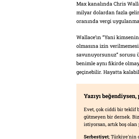
Max kanalında Chris Walla
milyar dolardan fazla gelir
oranında vergi uygulanmas
Wallace’ın “Yani kimsenin 
olmasına izin verilmemesin
savunuyorsunuz” sorusu üz
benimle aynı fikirde olmay
geçinebilir. Hayatta kalab
Yazıyı beğendiysen,
Evet, çok ciddi bir tekli
gütmeyen bir dernek. B
istiyorsan, artık boş ola
Serbestiyet
; Türkiye'nin 