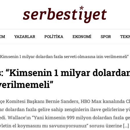
EM
YAZARLAR
POLITIKA
EKONOMI
SPOR
TEK
“Kimsenin 1 milyar dolardan fazla serveti olmasına izin verilmemeli”
: “Kimsenin 1 milyar dolardan
verilmemeli”
çe Komitesi Başkanı Bernie Sanders, HBO Max kanalında C
yar dolardan fazla gelire sahip zenginlerin ilave gelirlerine 
di. Wallace’ın “Yani kimsenin 999 milyon dolardan fazla ge
evletin el koymasını mı savunuyorsunuz” sorusu üzerine […]