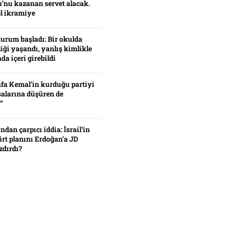
’nu kazanan servet alacak.
el ikramiye
turum başladı: Bir okulda
iği yaşandı, yanlış kimlikle
da içeri girebildi
fa Kemal’in kurduğu partiyi
alarına düşüren de
”
ından çarpıcı iddia: İsrail’in
ürt planını Erdoğan’a JD
zdırdı?