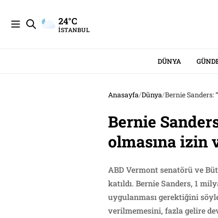
24°C
İSTANBUL
DÜNYA
GÜND
Anasayfa
/
Dünya
/
Bernie Sanders: 
Bernie Sanders
olmasına izin 
ABD Vermont senatörü ve Büt
katıldı. Bernie Sanders, 1 mil
uygulanması gerektiğini söyle
verilmemesini, fazla gelire d