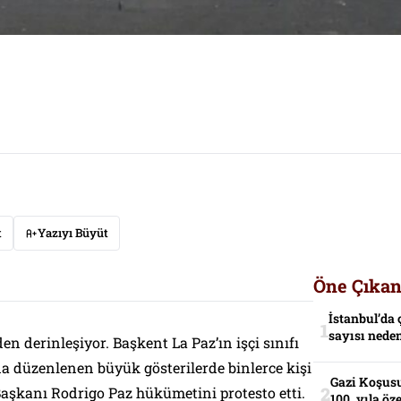
t
Yazıyı Büyüt
Öne Çıkan
İstanbul’da 
sayısı neden
den derinleşiyor. Başkent La Paz’ın işçi sınıfı
o’da düzenlenen büyük gösterilerde binlerce kişi
Gazi Koşusu
aşkanı Rodrigo Paz hükümetini protesto etti.
100. yıla öz