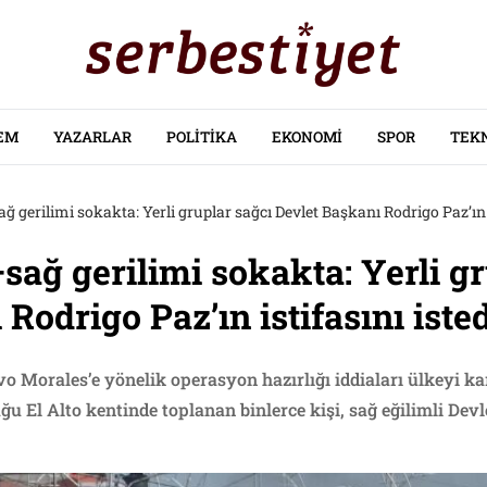
EM
YAZARLAR
POLITIKA
EKONOMI
SPOR
TEK
ğ gerilimi sokakta: Yerli gruplar sağcı Devlet Başkanı Rodrigo Paz’ın i
sağ gerilimi sokakta: Yerli g
Rodrigo Paz’ın istifasını iste
vo Morales’e yönelik operasyon hazırlığı iddiaları ülkeyi kar
ğu El Alto kentinde toplanan binlerce kişi, sağ eğilimli Dev