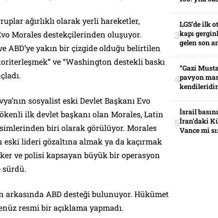
uplar ağırlıklı olarak yerli hareketler,
LGS’de ilk o
kapı gerginl
 Evo Morales destekçilerinden oluşuyor.
gelen son an
ve ABD’ye yakın bir çizgide olduğu belirtilen
toriterleşmek” ve “Washington destekli baskı
“Gazi Musta
çladı.
pavyon mas
kendileridir
vya’nın sosyalist eski Devlet Başkanı Evo
İsrail basın
ökenli ilk devlet başkanı olan Morales, Latin
İran’daki K
imlerinden biri olarak görülüyor. Morales
Vance mi sı
n eski lideri gözaltına almak ya da kaçırmak
sker ve polisi kapsayan büyük bir operasyon
 sürdü.
un arkasında ABD desteği bulunuyor. Hükümet
 henüz resmi bir açıklama yapmadı.