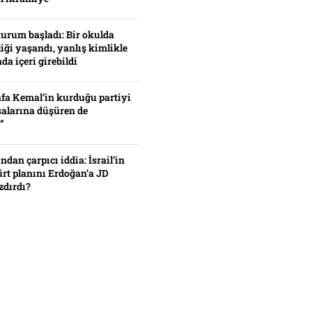
turum başladı: Bir okulda
iği yaşandı, yanlış kimlikle
da içeri girebildi
fa Kemal’in kurduğu partiyi
alarına düşüren de
”
ından çarpıcı iddia: İsrail’in
ürt planını Erdoğan’a JD
zdırdı?