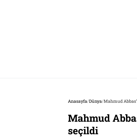
Anasayfa
/
Dünya
/
Mahmud Abbas’ın 
Mahmud Abbas’ı
seçildi