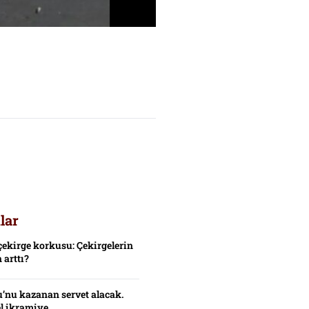
lar
çekirge korkusu: Çekirgelerin
 arttı?
’nu kazanan servet alacak.
el ikramiye