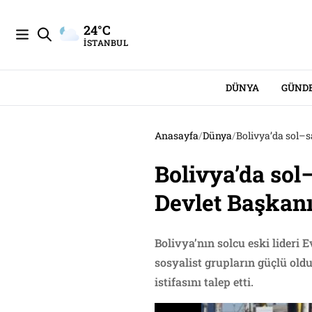
24°C
İSTANBUL
DÜNYA
GÜND
Anasayfa
/
Dünya
/
Bolivya’da sol–sa
Bolivya’da sol–
Devlet Başkanı 
Bolivya’nın solcu eski lideri E
sosyalist grupların güçlü oldu
istifasını talep etti.