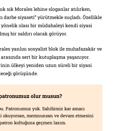
sık sık Morales lehine sloganlar atılırken,
ı darbe siyaseti” yürütmekle suçladı. Özellikle
e yönelik olası bir müdahaleyi kendi siyasi
lmış bir saldırı olarak görüyor.
rales yanlısı sosyalist blok ile muhafazakâr ve
t arasında sert bir kutuplaşma yaşanıyor.
inin ülkeyi yeniden uzun süreli bir siyasi
ileceği görüşünde.
 patronumuz olur musun?
f bu. Patronumuz yok. Sahibimiz kar amacı
izi okuyorsan, memnunsan ve devam etmesini
n patron koltuğuna geçmen lazım.