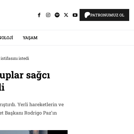
PATRONUMUZ OL
NOLOJI
YAŞAM
stifasını istedi
ruplar sağcı
di
ıştırdı. Yerli hareketlerin ve
let Başkanı Rodrigo Paz’ın