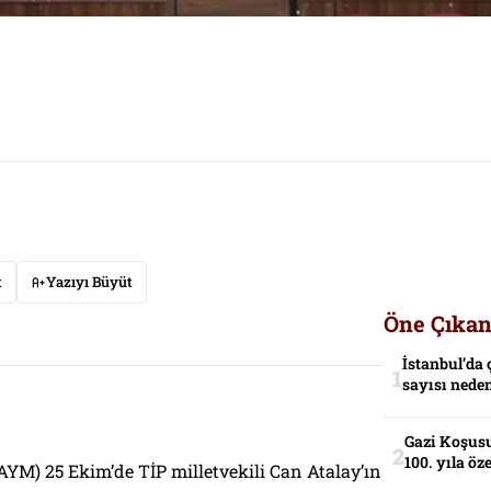
t
Yazıyı Büyüt
Öne Çıkan
İstanbul’da 
sayısı neden
Gazi Koşusu
100. yıla öz
M) 25 Ekim’de TİP milletvekili Can Atalay’ın