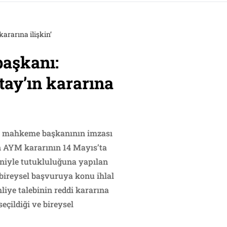
ararına ilişkin’
başkanı:
ay’ın kararına
ce mahkeme başkanının imzası
en AYM kararının 14 Mayıs’ta
edeniyle tutukluluğuna yapılan
n bireysel başvuruya konu ihlal
liye talebinin reddi kararına
eçildiği ve bireysel