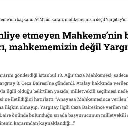
eme’nin başkanı: ‘AYM’nin kararı, mahkememizin değil Yargıtay’ın k
ahliye etmeyen Mahkeme’nin 
ı, mahkememizin değil Yargıt
rarını gönderdiği İstanbul 13. Ağır Ceza Mahkemesi, sade
Yargıtay 3. Ceza Dairesi’ne gönderdi. Atalay hakkında veril
yla ilgili olduğu belirtilen yazıda, milletvekili seçilmesi n
esi’ne iletildiğini hatırlattı: “Anayasa Mahkemesince verile
ilişkin olmayıp, Yargıtay ilgili Ceza Dairesince verilen tah
i Daire önünde bulunduğu sırada başvurucunun milletvekili s
irenin kararından kaynaklandığı…”