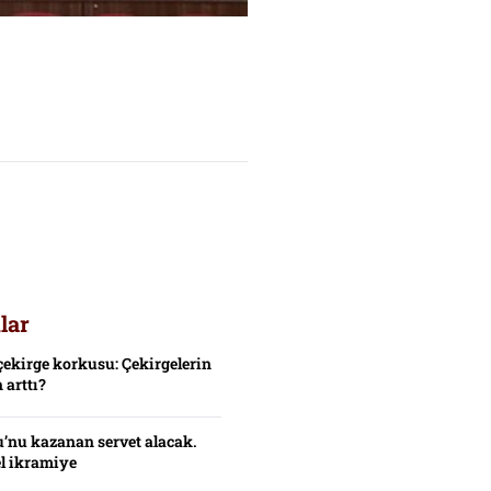
lar
çekirge korkusu: Çekirgelerin
 arttı?
’nu kazanan servet alacak.
el ikramiye