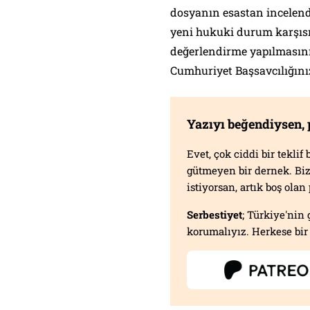
dosyanın esastan incelendi
yeni hukuki durum karşısın
değerlendirme yapılmasını
Cumhuriyet Başsavcılığınız
Yazıyı beğendiysen,
Evet, çok ciddi bir tekli
gütmeyen bir dernek. B
istiyorsan, artık boş ola
Serbestiyet
; Türkiye'nin 
korumalıyız. Herkese bir 