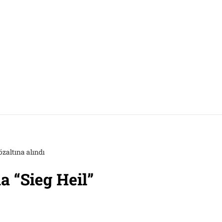
özaltına alındı
da “Sieg Heil”