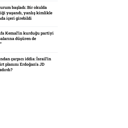
turum başladı: Bir okulda
iği yaşandı, yanlış kimlikle
da içeri girebildi
fa Kemal’in kurduğu partiyi
alarına düşüren de
”
ından çarpıcı iddia: İsrail’in
ürt planını Erdoğan’a JD
zdırdı?