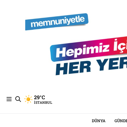
29°C
İSTANBUL
DÜNYA
GÜND