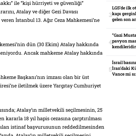
akkı” ile “kişi hürriyeti ve güvenliği”
LGS’de ilk o
ararını, Atalay ve diğer Gezi Davası
kapı gerginl
gelen son an
rı veren İstanbul 13. Ağır Ceza Mahkemesi’ne
“Gazi Musta
pavyon mas
hkemesi’nin dün (30 Ekim) Atalay hakkında
kendileridir
ekleniyordu. Ancak mahkeme Atalay hakkında
İsrail basın
İran’daki K
Vance mi sı
ahkeme Başkanı’nın imzası olan bir üst
airesi’ne iletilmek üzere Yargıtay Cumhuriyet
nda; Atalay’ın milletvekili seçilmesinin, 25
n kararla 18 yıl hapis cezasına çarptırılması
yapılan istinaf başvurusunun reddedilmesinden
Yazıda, Atalay’ın milletvekili seçilmesini