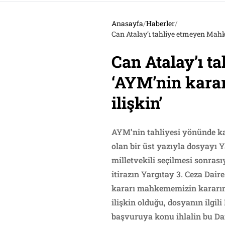
Anasayfa
/
Haberler
/
Can Atalay’ı tahliye etmeyen Mahk
Can Atalay’ı t
‘AYM’nin karar
ilişkin’
AYM’nin tahliyesi yönünde ka
olan bir üst yazıyla dosyayı 
milletvekili seçilmesi sonrası
itirazın Yargıtay 3. Ceza Dair
kararı mahkememizin kararına 
ilişkin olduğu, dosyanın ilgil
başvuruya konu ihlalin bu Da