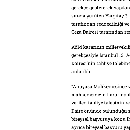
gerekçe göstererek yapılan 
sırada yürüten Yargıtay 3. C
tarafından reddedildiği ve 
Ceza Dairesi tarafından red
AYM kararının milletvekili
gerekçesiyle İstanbul 13. 
Dairesi’nin tahliye talebine
anlatıldı:
“Anayasa Mahkemesince ver
mahkememizin kararına iliş
verilen tahliye talebinin r
Daire önünde bulunduğu sı
bireysel başvuruya konu i
ayrıca bireysel başvuru yap