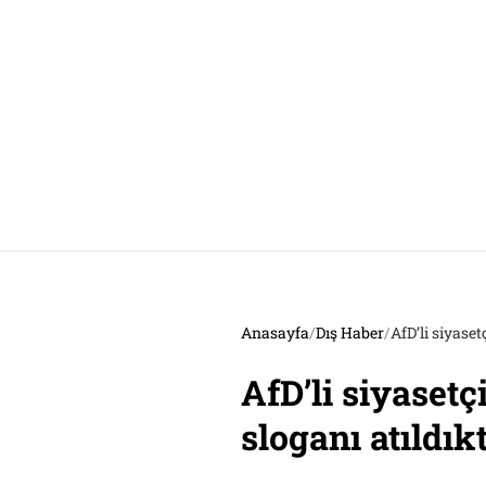
Anasayfa
/
Dış Haber
/
AfD’li siyaset
AfD’li siyasetç
sloganı atıldık