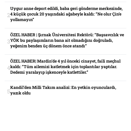
Uygur anne deport edildi, baba geri gönderme merkezinde,
4 küçük çocuk 20 yaşındaki ağabeyle kaldı: “Ne olur Çin’e
yollamayın”
ÖZEL HABER | Şırnak Üniversitesi Rektörü: “Başsavcılık ve
YÖK bu paylaşımların bana ait olmadığını doğruladı,
yeğenim benden üç dönem önce atandı”
ÖZEL HABER| Mardin’de 4 yıl önceki cinayet, faili meçhul
kaldı: “Tüm ailemizi katletmek için toplantılar yaptılar.
Dedemi yaralayıp işkenceyle katlettiler.”
Kandil’den Milli Takım analizi: En yetkin oyunculardı,
yazık oldu