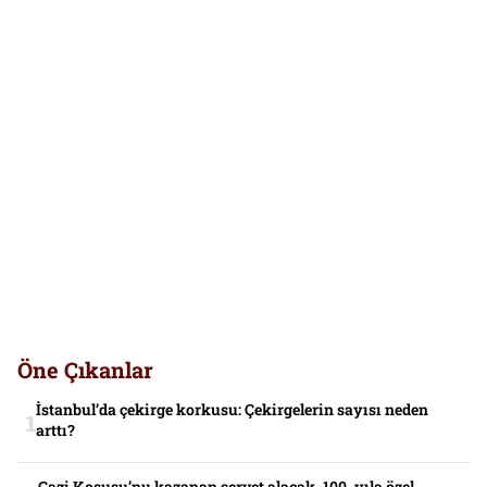
Öne Çıkanlar
İstanbul’da çekirge korkusu: Çekirgelerin sayısı neden
arttı?
Gazi Koşusu’nu kazanan servet alacak. 100. yıla özel