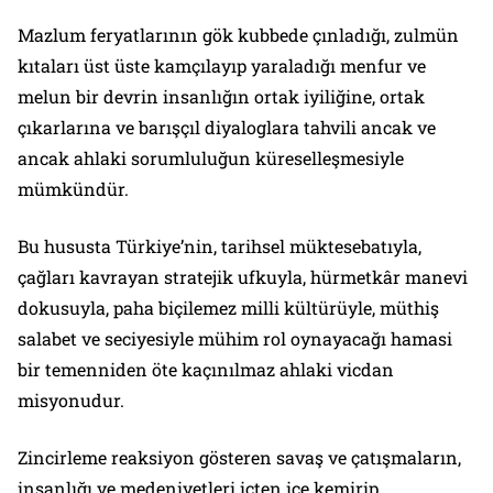
Mazlum feryatlarının gök kubbede çınladığı, zulmün
kıtaları üst üste kamçılayıp yaraladığı menfur ve
melun bir devrin insanlığın ortak iyiliğine, ortak
çıkarlarına ve barışçıl diyaloglara tahvili ancak ve
ancak ahlaki sorumluluğun küreselleşmesiyle
mümkündür.
Bu hususta Türkiye’nin, tarihsel müktesebatıyla,
çağları kavrayan stratejik ufkuyla, hürmetkâr manevi
dokusuyla, paha biçilemez milli kültürüyle, müthiş
salabet ve seciyesiyle mühim rol oynayacağı hamasi
bir temenniden öte kaçınılmaz ahlaki vicdan
misyonudur.
Zincirleme reaksiyon gösteren savaş ve çatışmaların,
insanlığı ve medeniyetleri içten içe kemirip