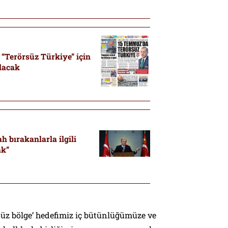
“Terörsüz Türkiye” için
ılacak
h bırakanlarla ilgili
ak”
süz bölge’ hedefimiz iç bütünlüğümüze ve