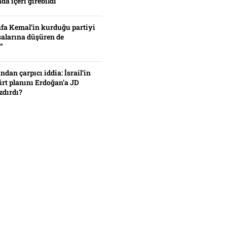
da içeri girebildi
fa Kemal’in kurduğu partiyi
alarına düşüren de
”
ından çarpıcı iddia: İsrail’in
ürt planını Erdoğan’a JD
zdırdı?