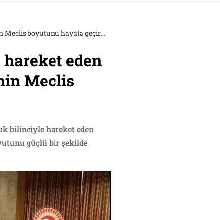
Çelik: “Komisyon, farklı partilerden sorumlu hareket eden değerli milletvekilleriyle ‘Terörsüz Türkiye’nin Meclis boyutunu hayata geçirmiştir”
u hareket eden
’nin Meclis
k bilinciyle hareket eden
oyutunu güçlü bir şekilde