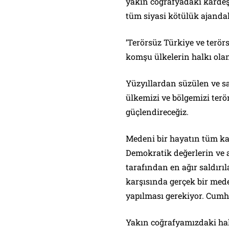
yakın coğrafyadaki kardeş 
tüm siyasi kötülük ajandal
‘Terörsüz Türkiye ve terörs
komşu ülkelerin halkı olan
Yüzyıllardan süzülen ve sa
ülkemizi ve bölgemizi ter
güçlendireceğiz.
Medeni bir hayatın tüm ka
Demokratik değerlerin ve a
tarafından en ağır saldırı
karşısında gerçek bir med
yapılması gerekiyor. Cum
Yakın coğrafyamızdaki halk