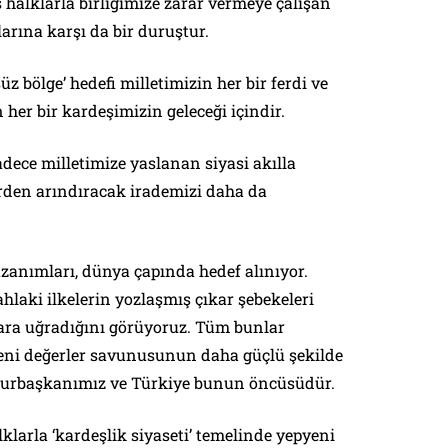
halklarla birliğimize zarar vermeye çalışan
arına karşı da bir duruştur.
üz bölge’ hedefi milletimizin her bir ferdi ve
 her bir kardeşimizin geleceği içindir.
dece milletimize yaslanan siyasi akılla
örden arındıracak irademizi daha da
zanımları, dünya çapında hedef alınıyor.
hlaki ilkelerin yozlaşmış çıkar şebekeleri
lara uğradığını görüyoruz. Tüm bunlar
eni değerler savunusunun daha güçlü şekilde
hurbaşkanımız ve Türkiye bunun öncüsüdür.
larla ‘kardeşlik siyaseti’ temelinde yepyeni