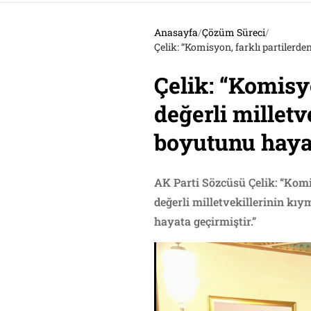
Anasayfa
/
Çözüm Süreci
/
Çelik: “Komisy
değerli milletv
boyutunu hayat
AK Parti Sözcüsü Çelik: “Kom
değerli milletvekillerinin kıy
hayata geçirmiştir.”