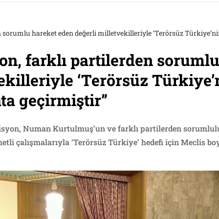
on, farklı partilerden soruml
ekilleriyle ‘Terörsüz Türkiye
a geçirmiştir”
isyon, Numan Kurtulmuş’un ve farklı partilerden sorumlulu
metli çalışmalarıyla ‘Terörsüz Türkiye’ hedefi için Meclis b