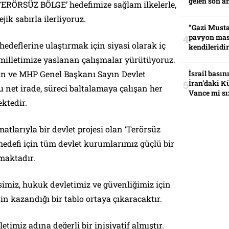
gelen son an
RÖRSÜZ BÖLGE’ hedefimize sağlam ilkelerle,
jik sabırla ilerliyoruz.
“Gazi Musta
pavyon mas
hedeflerine ulaştırmak için siyasi olarak iç
kendileridir
milletimize yaslanan çalışmalar yürütüyoruz.
 ve MHP Genel Başkanı Sayın Devlet
İsrail basın
İran’daki K
 net irade, süreci baltalamaya çalışan her
Vance mi sı
ektedir.
larıyla bir devlet projesi olan ‘Terörsüz
 hedefi için tüm devlet kurumlarımız güçlü bir
şmaktadır.
miz, hukuk devletimiz ve güvenliğimiz için
in kazandığı bir tablo ortaya çıkaracaktır.
etimiz adına değerli bir inisiyatif almıştır.