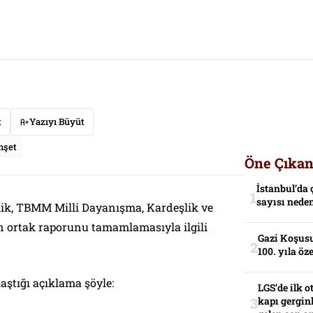
t
Yazıyı Büyüt
nşet
Öne Çıkan
İstanbul’da 
sayısı neden
ik, TBMM Milli Dayanışma, Kardeşlik ve
ortak raporunu tamamlamasıyla ilgili
Gazi Koşusu
100. yıla öz
aştığı açıklama şöyle:
LGS’de ilk o
kapı gerginl