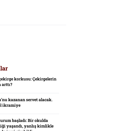
lar
çekirge korkusu: Çekirgelerin
 arttı?
’nu kazanan servet alacak.
el ikramiye
turum başladı: Bir okulda
iği yaşandı, yanlış kimlikle