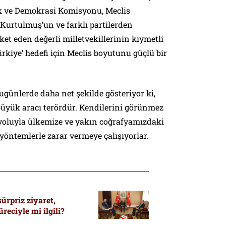
k ve Demokrasi Komisyonu, Meclis
urtulmuş’un ve farklı partilerden
ket eden değerli milletvekillerinin kıymetli
ürkiye’ hedefi için Meclis boyutunu güçlü bir
.
ugünlerde daha net şekilde gösteriyor ki,
büyük aracı terördür. Kendilerini görünmez
 yoluyla ülkemize ve yakın coğrafyamızdaki
yöntemlerle zarar vermeye çalışıyorlar.
sürpriz ziyaret,
reciyle mi ilgili?