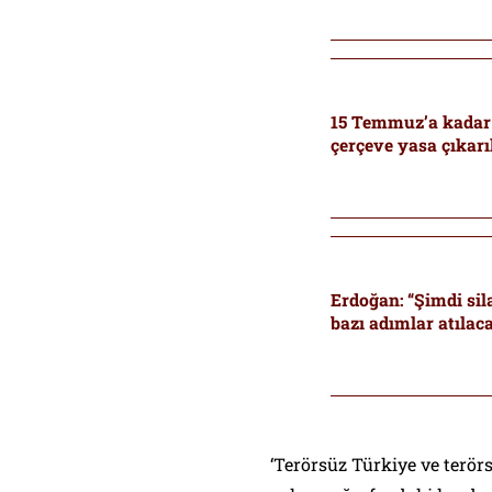
15 Temmuz’a kadar 
çerçeve yasa çıkar
Erdoğan: “Şimdi sila
bazı adımlar atılac
‘Terörsüz Türkiye ve terör