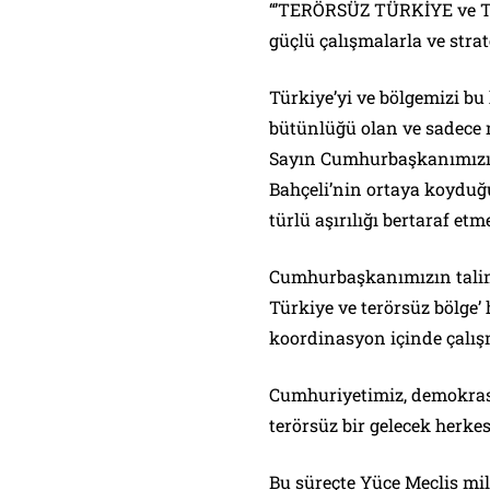
“’TERÖRSÜZ TÜRKİYE ve TE
güçlü çalışmalarla ve strate
Türkiye’yi ve bölgemizi bu 
bütünlüğü olan ve sadece 
Sayın Cumhurbaşkanımızın
Bahçeli’nin ortaya koyduğu
türlü aşırılığı bertaraf etm
Cumhurbaşkanımızın talimat
Türkiye ve terörsüz bölge’
koordinasyon içinde çalı
Cumhuriyetimiz, demokrasi
terörsüz bir gelecek herkes
Bu süreçte Yüce Meclis mill