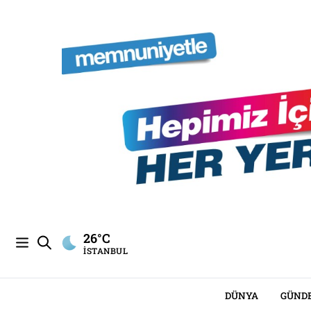
26°C
İSTANBUL
DÜNYA
GÜND