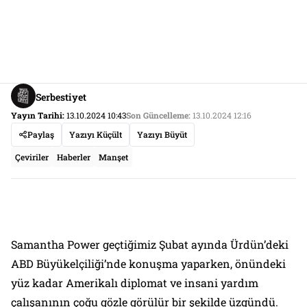
Serbestiyet
Yayın Tarihi:
13.10.2024 10:43
Son Güncelleme:
13.10.2024 12:16
Paylaş
Yazıyı Küçült
Yazıyı Büyüt
Çeviriler
Haberler
Manşet
Samantha Power geçtiğimiz Şubat ayında Ürdün’deki
ABD Büyükelçiliği’nde konuşma yaparken, önündeki
yüz kadar Amerikalı diplomat ve insani yardım
çalışanının çoğu gözle görülür bir şekilde üzgündü.