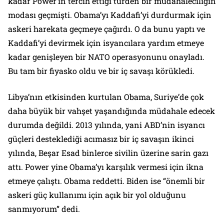
kadar Power’ın tercih ettiği türden bir müdahaleciliğin
modası geçmişti. Obama’yı Kaddafi’yi durdurmak için
askeri harekata geçmeye çağırdı. O da bunu yaptı ve
Kaddafi’yi devirmek için isyancılara yardım etmeye
kadar genişleyen bir NATO operasyonunu onayladı.
Bu tam bir fiyasko oldu ve bir iç savaşı körükledi.
Libya’nın etkisinden kurtulan Obama, Suriye’de çok
daha büyük bir vahşet yaşandığında müdahale edecek
durumda değildi. 2013 yılında, yani ABD’nin isyancı
güçleri desteklediği acımasız bir iç savaşın ikinci
yılında, Beşar Esad binlerce sivilin üzerine sarin gazı
attı. Power yine Obama’yı karşılık vermesi için ikna
etmeye çalıştı. Obama reddetti. Biden ise “önemli bir
askeri güç kullanımı için açık bir yol olduğunu
sanmıyorum” dedi.