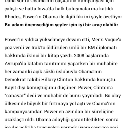
Daha sonra Obama’nın başkanlık kampanyası için
çalıştı ve hatta Iowa’da halk buluşmalarına katıldı.
Rhodes, Power’ın Obama ile ilgili fikrini şöyle özetliyor:
Bu adam önemsediğim şeyler için iyi bir araç olabilir.
Power’ın yıldızı yükselmeye devam etti,
Men’s Vogue’a
poz verdi ve Irak’ta öldürülen ünlü bir BM diplomatı
hakkında ikinci bir kitap yazdı. 2008 başlarında
Avrupa’da kitabın tanıtımını yaparken bir muhabire
her zamanki açık sözlü üslubuyla Obama’nın
Demokrat rakibi Hillary Clinton hakkında konuştu.
Kayıt dışı konuştuğunu düşünen Power, Clinton’a
“canavar” dedi ve muhabir de bunu yayınladı. Bu olay
ülkesinde büyük bir fırtınaya yol açtı ve Obama’nın
kampanyasından Power en azından bir süreliğine
uzaklaştırıldı. Obama adaylığı garantiledikten sonra
ise dış politika tavsiyeleri vermek üzere sessizce geri