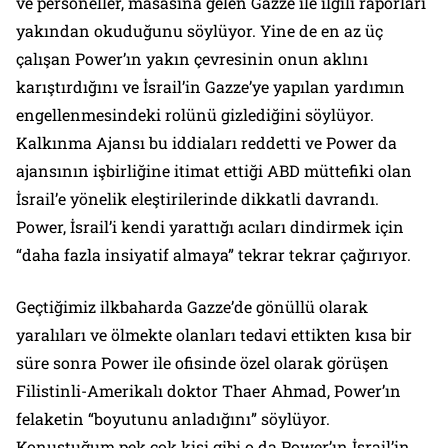
ve personeller, masasına gelen Gazze ile ilgili raporları
yakından okuduğunu söylüyor. Yine de en az üç
çalışan Power’ın yakın çevresinin onun aklını
karıştırdığını ve İsrail’in Gazze’ye yapılan yardımın
engellenmesindeki rolünü gizlediğini söylüyor.
Kalkınma Ajansı bu iddiaları reddetti ve Power da
ajansının işbirliğine itimat ettiği ABD müttefiki olan
İsrail’e yönelik eleştirilerinde dikkatli davrandı.
Power, İsrail’i kendi yarattığı acıları dindirmek için
“daha fazla insiyatif almaya” tekrar tekrar çağırıyor.
Geçtiğimiz ilkbaharda Gazze’de gönüllü olarak
yaralıları ve ölmekte olanları tedavi ettikten kısa bir
süre sonra Power ile ofisinde özel olarak görüşen
Filistinli-Amerikalı doktor Thaer Ahmad, Power’ın
felaketin “boyutunu anladığını” söylüyor.
Konuştuğum pek çok kişi gibi o da Power’ın İsrail’in