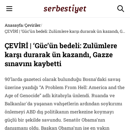
Anasayfa
/
Çeviriler
/
ÇEVİRİ | ‘Güc’ün bedeli: Zulümlere karşı durarak ün kazandı, Gazze sınavını kaybetti
ÇEVİRİ | ‘Güc’ün bedeli: Zulümlere
karşı durarak ün kazandı, Gazze
sınavını kaybetti
90’larda gazeteci olarak bulunduğu Bosna’daki savaş
üzerine yazdığı “A Problem From Hell: America and the
Age of Genocide” adlı kitabıyla ünlendi. Ruanda ve
Balkanlar'da yaşanan vahşetlerin ardından soykırımı
önlemeyi ABD dış politikanın merkezine koymayı
güçlü bir şekilde savundu. Senatör Obama’nın
danışmanı oldu. Başkan Obama’nın ise en yakın