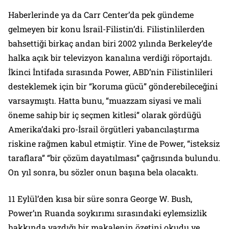
Haberlerinde ya da Carr Center’da pek gündeme
gelmeyen bir konu İsrail-Filistin’di. Filistinlilerden
bahsettiği birkaç andan biri 2002 yılında Berkeley’de
halka açık bir televizyon kanalına verdiği röportajdı.
İkinci İntifada sırasında Power, ABD’nin Filistinlileri
desteklemek için bir “koruma gücü” gönderebileceğini
varsaymıştı. Hatta bunu, “muazzam siyasi ve mali
öneme sahip bir iç seçmen kitlesi” olarak gördüğü
Amerika’daki
pro-İsrail
örgütleri yabancılaştırma
riskine rağmen kabul etmiştir. Yine de Power, “isteksiz
taraflara” “bir çözüm dayatılması” çağrısında bulundu.
On yıl sonra, bu sözler onun başına bela olacaktı.
11 Eylül’den kısa bir süre sonra George W. Bush,
Power’ın Ruanda soykırımı sırasındaki eylemsizlik
hakkında yazdığı bir makalenin özetini okudu ve