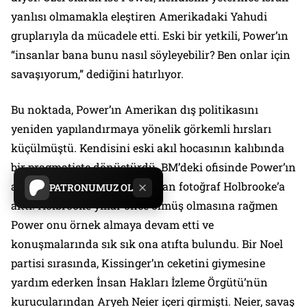
yanlısı olmamakla eleştiren Amerikadaki Yahudi
gruplarıyla da mücadele etti. Eski bir yetkili, Power’ın
“insanlar bana bunu nasıl söyleyebilir? Ben onlar için
savaşıyorum,” dediğini hatırlıyor.
Bu noktada, Power’ın Amerikan dış politikasını
yeniden yapılandırmaya yönelik görkemli hırsları
küçülmüştü. Kendisini eski akıl hocasının kalıbında
bir pragmatiste dönüştürdü. BM’deki ofisinde Power’ın
ailesi dışında masasında duran fotoğraf Holbrooke’a
PATRONUMUZ OL
aitti. Holbrooke yıllar önce ölmüş olmasına rağmen
Power onu örnek almaya devam etti ve
konuşmalarında sık sık ona atıfta bulundu. Bir Noel
partisi sırasında, Kissinger’ın ceketini giymesine
yardım ederken İnsan Hakları İzleme Örgütü’nün
kurucularından Aryeh Neier içeri girmişti. Neier, savaş