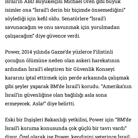
İsrail’in ABD Büyükelçisi Michael Oren gibi büyük
isimler ona “İsrail’i derin bir biçimde önsemediğini”
söylediği için kefil oldu. Senatörlere “İsrail’i
savunacağım ve onu savunmak için yorulmadan
çalışacağım” diye güvence verdi.
Power, 2014 yılında Gazze’de yüzlerce Filistinli
çocuğun ölümüne neden olan askeri harekatının
ardından İsrail’i eleştiren bir Güvenlik Konseyi
kararını iptal ettirmek için perde arkasında çalışmak
gibi şeyler yaparak BM’de İsrail’i korudu. “Amerika’nın
İsrail’in güvenliğine olan bağlılığı asla sona
ermeyecek. Asla!” diye belirtti.
Eski bir Dışişleri Bakanlığı yetkilisi, Power için “BM’de
İsrail’i koruma konusunda çok güçlü bir tavrı vardı”
diyor. Özel olarak ise Power, kendisini yeterince İsrail