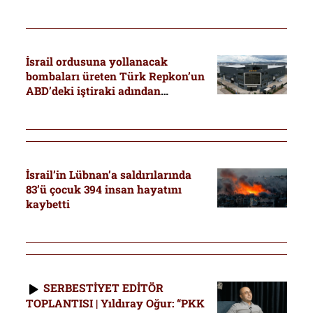
İsrail ordusuna yollanacak
bombaları üreten Türk Repkon’un
ABD’deki iştiraki adından
Repkon’u çıkarttı: Gizleme çabası
mı?
İsrail’in Lübnan’a saldırılarında
83’ü çocuk 394 insan hayatını
kaybetti
SERBESTİYET EDİTÖR
TOPLANTISI | Yıldıray Oğur: “PKK