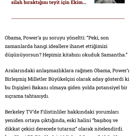
silah bıraktığını teyit için Ekim
sonu Kasım başı adım atacak.
Irak’taki silah depolarını
gösterebilir”
Obama, Power’a şu soruyu yöneltti: “Peki, son
zamanlarda hangi ideallere ihanet ettiğimizi
düşünüyorsun? Hepimiz kitabını okuduk Samantha.”
Aralarındaki anlaşmazlıklara rağmen Obama, Power’ı
Birleşmiş Milletler Büyükelçisi olarak aday gösterdi ki
bu Dışişleri Bakanı olmaya giden yolda potansiyel bir
sıçrama tahtasıydı.
Berkeley TV
‘de Filistinliler hakkındaki yorumları
yeniden ortaya çıktığında, eski halini “başıboş ve
dikkat çekici derecede tutarsız” olarak nitelendirdi.