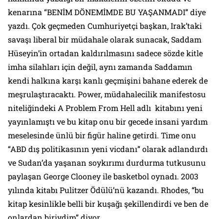
kenarına “BENİM DÖNEMİMDE BU YAŞANMADI” diye
yazdı. Çok geçmeden Cumhuriyetçi başkan, Irak’taki
savaşı liberal bir müdahale olarak sunacak, Saddam
Hüseyin’in ortadan kaldırılmasını sadece sözde kitle
imha silahları için değil, aynı zamanda Saddamın
kendi halkına karşı kanlı geçmişini bahane ederek de
meşrulaştıracaktı. Power, müdahalecilik manifestosu
niteliğindeki
A Problem From Hell
adlı kitabını yeni
yayınlamıştı ve bu kitap onu bir gecede insani yardım
meselesinde ünlü bir figür haline getirdi. Time onu
“ABD dış politikasının yeni vicdanı” olarak adlandırdı
ve Sudan’da yaşanan soykırımı durdurma tutkusunu
paylaşan George Clooney ile basketbol oynadı. 2003
yılında kitabı Pulitzer Ödülü’nü kazandı. Rhodes, “bu
kitap kesinlikle belli bir kuşağı şekillendirdi ve ben de
onlardan biriydim” diyor.