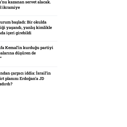
’nu kazanan servet alacak.
el ikramiye
turum başladı: Bir okulda
iği yaşandı, yanlış kimlikle
da içeri girebildi
fa Kemal’in kurduğu partiyi
alarına düşüren de
”
ından çarpıcı iddia: İsrail’in
ürt planını Erdoğan’a JD
zdırdı?