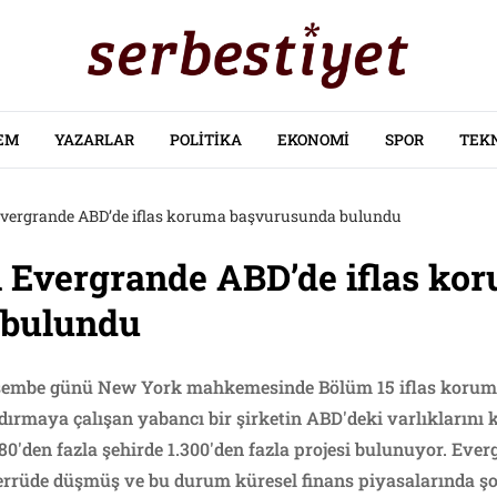
EM
YAZARLAR
POLITIKA
EKONOMI
SPOR
TEK
Evergrande ABD’de iflas koruma başvurusunda bulundu
i Evergrande ABD’de iflas ko
 bulundu
rşembe günü New York mahkemesinde Bölüm 15 iflas korum
ndırmaya çalışan yabancı bir şirketin ABD'deki varlıklarını
80'den fazla şehirde 1.300'den fazla projesi bulunuyor. Eve
rrüde düşmüş ve bu durum küresel finans piyasalarında şok