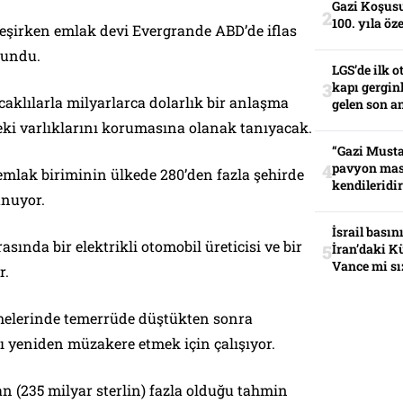
Gazi Koşusu
100. yıla öz
leşirken emlak devi Evergrande ABD’de iflas
lundu.
LGS’de ilk o
kapı gerginl
acaklılarla milyarlarca dolarlık bir anlaşma
gelen son an
eki varlıklarını korumasına olanak tanıyacak.
“Gazi Musta
pavyon mas
emlak biriminin ülkede 280’den fazla şehirde
kendileridir
unuyor.
İsrail basın
asında bir elektrikli otomobil üreticisi ve bir
İran’daki K
Vance mi sı
r.
melerinde temerrüde düştükten sonra
ı yeniden müzakere etmek için çalışıyor.
n (235 milyar sterlin) fazla olduğu tahmin