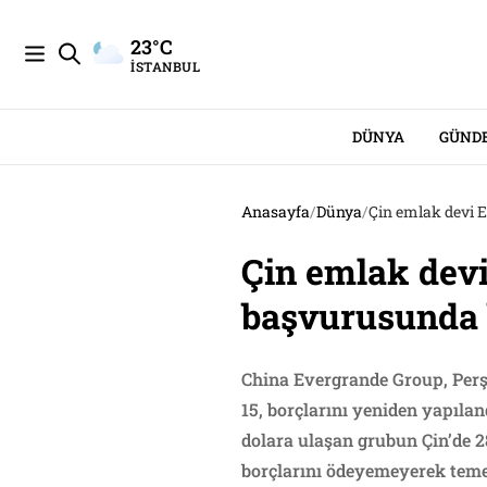
23°C
İSTANBUL
DÜNYA
GÜND
Anasayfa
/
Dünya
/
Çin emlak devi 
Çin emlak dev
başvurusunda
China Evergrande Group, Pe
15, borçlarını yeniden yapıla
dolara ulaşan grubun Çin’de 2
borçlarını ödeyemeyerek teme