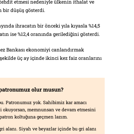
tehdit etmesi nedeniyle ülkenin ithalat ve
n bir düşüş gösterdi.
nda ihracatın bir önceki yıla kıyasla %14,5
tın ise %12,4 oranında gerilediğini gösterdi.
kez Bankası ekonomiyi canlandırmak
ekilde üç ay içinde ikinci kez faiz oranlarını
 patronumuz olur musun?
f bu. Patronumuz yok. Sahibimiz kar amacı
izi okuyorsan, memnunsan ve devam etmesini
n patron koltuğuna geçmen lazım.
gri alanı. Siyah ve beyazlar içinde bu gri alanı