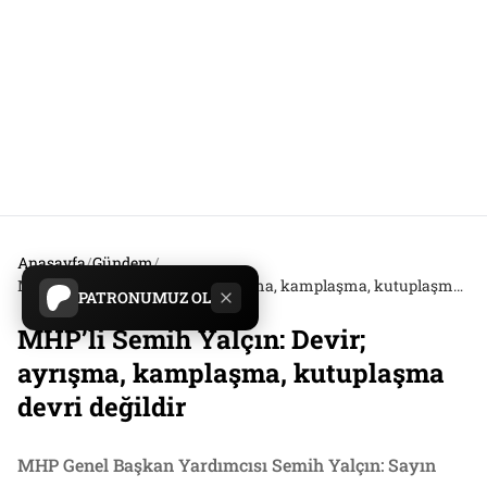
Anasayfa
/
Gündem
/
MHP’li Semih Yalçın: Devir; ayrışma, kamplaşma, kutuplaşma devri değildir
PATRONUMUZ OL
MHP’li Semih Yalçın: Devir;
ayrışma, kamplaşma, kutuplaşma
devri değildir
MHP Genel Başkan Yardımcısı Semih Yalçın: Sayın