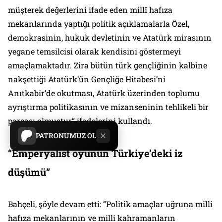
müşterek değerlerini ifade eden millî hafıza
mekanlarında yaptığı politik açıklamalarla Özel,
demokrasinin, hukuk devletinin ve Atatürk mirasının
yegane temsilcisi olarak kendisini göstermeyi
amaçlamaktadır. Zira bütün türk gençliğinin kalbine
nakşettiği Atatürk’ün Gençliğe Hitabesi’ni
Anıtkabir’de okutması, Atatürk üzerinden toplumu
ayrıştırma politikasının ve mizanseninin tehlikeli bir
parçası olmuştur” ifadelerini kullandı.
PATRONUMUZ OL
“Emperyalist oyunun Türkiye’deki iz
düşümü”
Bahçeli, şöyle devam etti: “Politik amaçlar uğruna milli
hafıza mekanlarının ve milli kahramanların