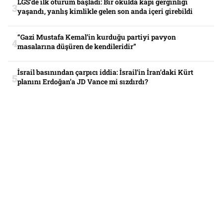
LGS’de ilk oturum başladı: Bir okulda kapı gerginliği
yaşandı, yanlış kimlikle gelen son anda içeri girebildi
“Gazi Mustafa Kemal’in kurduğu partiyi pavyon
masalarına düşüren de kendileridir”
İsrail basınından çarpıcı iddia: İsrail’in İran’daki Kürt
planını Erdoğan’a JD Vance mi sızdırdı?