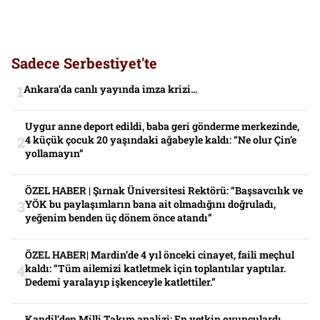
Sadece Serbestiyet'te
Ankara’da canlı yayında imza krizi…
Uygur anne deport edildi, baba geri gönderme merkezinde,
4 küçük çocuk 20 yaşındaki ağabeyle kaldı: “Ne olur Çin’e
yollamayın”
ÖZEL HABER | Şırnak Üniversitesi Rektörü: “Başsavcılık ve
YÖK bu paylaşımların bana ait olmadığını doğruladı,
yeğenim benden üç dönem önce atandı”
ÖZEL HABER| Mardin’de 4 yıl önceki cinayet, faili meçhul
kaldı: “Tüm ailemizi katletmek için toplantılar yaptılar.
Dedemi yaralayıp işkenceyle katlettiler.”
Kandil’den Milli Takım analizi: En yetkin oyunculardı,