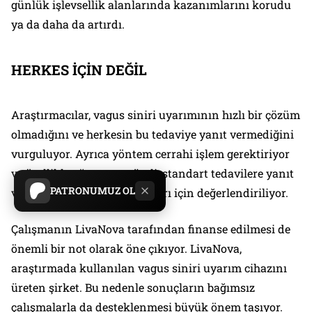
günlük işlevsellik alanlarında kazanımlarını korudu
ya da daha da artırdı.
HERKES İÇİN DEĞİL
Araştırmacılar, vagus siniri uyarımının hızlı bir çözüm
olmadığını ve herkesin bu tedaviye yanıt vermediğini
vurguluyor. Ayrıca yöntem cerrahi işlem gerektiriyor
ve özellikle ağır, uzun süreli, standart tedavilere yanıt
PATRONUMUZ OL
vermeyen depresyon hastaları için değerlendiriliyor.
Çalışmanın LivaNova tarafından finanse edilmesi de
önemli bir not olarak öne çıkıyor. LivaNova,
araştırmada kullanılan vagus siniri uyarım cihazını
üreten şirket. Bu nedenle sonuçların bağımsız
çalışmalarla da desteklenmesi büyük önem taşıyor.