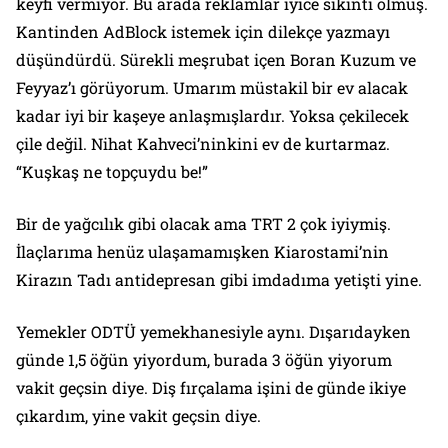
keyfi vermiyor. Bu arada reklamlar iyice sıkıntı olmuş.
Kantinden AdBlock istemek için dilekçe yazmayı
düşündürdü. Sürekli meşrubat içen Boran Kuzum ve
Feyyaz’ı görüyorum. Umarım müstakil bir ev alacak
kadar iyi bir kaşeye anlaşmışlardır. Yoksa çekilecek
çile değil. Nihat Kahveci’ninkini ev de kurtarmaz.
“Kuşkaş ne topçuydu be!”
Bir de yağcılık gibi olacak ama TRT 2 çok iyiymiş.
İlaçlarıma henüz ulaşamamışken Kiarostami’nin
Kirazın Tadı antidepresan gibi imdadıma yetişti yine.
Yemekler ODTÜ yemekhanesiyle aynı. Dışarıdayken
günde 1,5 öğün yiyordum, burada 3 öğün yiyorum
vakit geçsin diye. Diş fırçalama işini de günde ikiye
çıkardım, yine vakit geçsin diye.