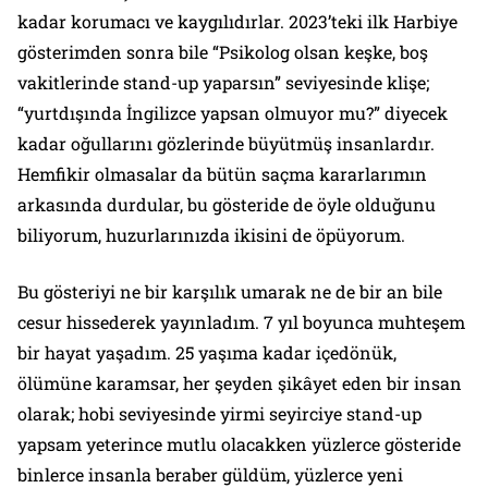
kadar korumacı ve kaygılıdırlar. 2023’teki ilk Harbiye
gösterimden sonra bile “Psikolog olsan keşke, boş
vakitlerinde stand-up yaparsın” seviyesinde klişe;
“yurtdışında İngilizce yapsan olmuyor mu?” diyecek
kadar oğullarını gözlerinde büyütmüş insanlardır.
Hemfikir olmasalar da bütün saçma kararlarımın
arkasında durdular, bu gösteride de öyle olduğunu
biliyorum, huzurlarınızda ikisini de öpüyorum.
Bu gösteriyi ne bir karşılık umarak ne de bir an bile
cesur hissederek yayınladım. 7 yıl boyunca muhteşem
bir hayat yaşadım. 25 yaşıma kadar içedönük,
ölümüne karamsar, her şeyden şikâyet eden bir insan
olarak; hobi seviyesinde yirmi seyirciye stand-up
yapsam yeterince mutlu olacakken yüzlerce gösteride
binlerce insanla beraber güldüm, yüzlerce yeni