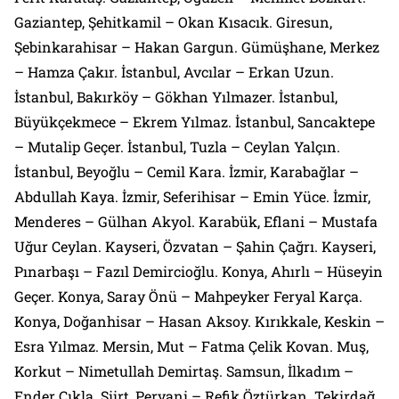
Gaziantep, Şehitkamil – Okan Kısacık. Giresun,
Şebinkarahisar – Hakan Gargun. Gümüşhane, Merkez
– Hamza Çakır. İstanbul, Avcılar – Erkan Uzun.
İstanbul, Bakırköy – Gökhan Yılmazer. İstanbul,
Büyükçekmece – Ekrem Yılmaz. İstanbul, Sancaktepe
– Mutalip Geçer. İstanbul, Tuzla – Ceylan Yalçın.
İstanbul, Beyoğlu – Cemil Kara. İzmir, Karabağlar –
Abdullah Kaya. İzmir, Seferihisar – Emin Yüce. İzmir,
Menderes – Gülhan Akyol. Karabük, Eflani – Mustafa
Uğur Ceylan. Kayseri, Özvatan – Şahin Çağrı. Kayseri,
Pınarbaşı – Fazıl Demircioğlu. Konya, Ahırlı – Hüseyin
Geçer. Konya, Saray Önü – Mahpeyker Feryal Karça.
Konya, Doğanhisar – Hasan Aksoy. Kırıkkale, Keskin –
Esra Yılmaz. Mersin, Mut – Fatma Çelik Kovan. Muş,
Korkut – Nimetullah Demirtaş. Samsun, İlkadım –
Ender Çıkla. Siirt, Pervani – Refik Öztürkan. Tekirdağ,