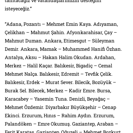
tanıtacağız ve vatandaşlarımızın desteğini
isteyeceğiz.”
“Adana, Pozantı – Mehmet Emin Kaya. Adıyaman,
Çelikhan – Mahmut Şahin. Afyonkarahisar, Çay –
Mahmut Duman. Ankara, Etimesgut – Süleyman
Demir. Ankara, Mamak – Muhammed Hanifi Özhan.
Antalya, Aksu – Hakan Halim Okudan. Ardahan,
Merkez – Halil Kaçar. Balıkesir, Bigadiç – Cemal
Mehmet Nalça. Balıkesir, Edremit – Tevfik Çelik.
Balıkesir, Erdek – Murat Sever. Bilecik, Bozüyük –
Burak Sel. Bilecek, Merkez – Kadir Emre. Bursa,
Karacabey – Yasemin Tuna. Denizli, Beyağaç –
Mehmet Özdemir. Diyarbakır Büyükşehir – Cenap
Ekinci. Erzurum, Hınıs – Rahim Aydın. Erzurum,
Palandöken – Emre Okumuş. Gaziantep, Araban –
Ferit Karataş. Gaziantep, Oğuzeli – Mehmet Bozkurt.