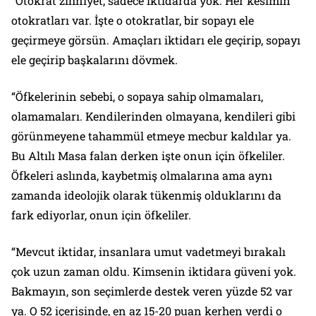
“Otokrat zihniyet, sadece iktidarda yok. Her kesimin
otokratları var. İşte o otokratlar, bir sopayı ele
geçirmeye görsün. Amaçları iktidarı ele geçirip, sopayı
ele geçirip başkalarını dövmek.
“Öfkelerinin sebebi, o sopaya sahip olmamaları,
olamamaları. Kendilerinden olmayana, kendileri gibi
görünmeyene tahammül etmeye mecbur kaldılar ya.
Bu Altılı Masa falan derken işte onun için öfkeliler.
Öfkeleri aslında, kaybetmiş olmalarına ama aynı
zamanda ideolojik olarak tükenmiş olduklarını da
fark ediyorlar, onun için öfkeliler.
“Mevcut iktidar, insanlara umut vadetmeyi bırakalı
çok uzun zaman oldu. Kimsenin iktidara güveni yok.
Bakmayın, son seçimlerde destek veren yüzde 52 var
ya. O 52 içerisinde, en az 15-20 puan kerhen verdi o