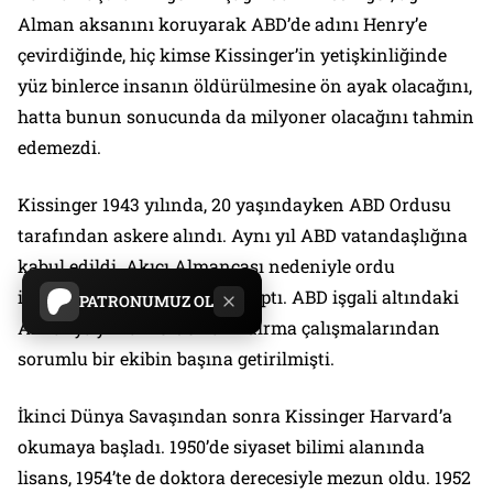
Alman aksanını koruyarak ABD’de adını Henry’e
çevirdiğinde, hiç kimse Kissinger’in yetişkinliğinde
yüz binlerce insanın öldürülmesine ön ayak olacağını,
hatta bunun sonucunda da milyoner olacağını tahmin
edemezdi.
Kissinger 1943 yılında, 20 yaşındayken ABD Ordusu
tarafından askere alındı. Aynı yıl ABD vatandaşlığına
kabul edildi. Akıcı Almancası nedeniyle ordu
istihbarat biriminde görev yaptı. ABD işgali altındaki
PATRONUMUZ OL
Almanya’yı Nazilerden arındırma çalışmalarından
sorumlu bir ekibin başına getirilmişti.
İkinci Dünya Savaşından sonra Kissinger Harvard’a
okumaya başladı. 1950’de siyaset bilimi alanında
lisans, 1954’te de doktora derecesiyle mezun oldu. 1952