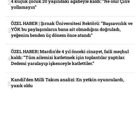
4 küçük çocuk 20 yaşındaki ağabeyle kaldı: “Ne olur Çin’e
yollamayın”
ÖZEL HABER | Şırnak Üniversitesi Rektörü: “Başsavcılık ve
YÖK bu paylaşımların bana ait olmadığını doğruladı,
yeğenim benden üç dönem önce atandı”
ÖZEL HABER| Mardin’de 4 yıl önceki cinayet, faili meçhul
kaldı: “Tüm ailemizi katletmek için toplantılar yaptılar.
Dedemi yaralayıp işkenceyle katlettiler.”
Kandil’den Milli Takım analizi: En yetkin oyunculardı,
yazık oldu