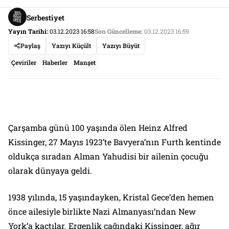
Serbestiyet
Yayın Tarihi:
03.12.2023 16:58
Son Güncelleme:
03.12.2023 16:59
Paylaş
Yazıyı Küçült
Yazıyı Büyüt
Çeviriler
Haberler
Manşet
Çarşamba günü 100 yaşında ölen Heinz Alfred
Kissinger, 27 Mayıs 1923’te Bavyera’nın Furth kentinde
oldukça sıradan Alman Yahudisi bir ailenin çocuğu
olarak dünyaya geldi.
1938 yılında, 15 yaşındayken, Kristal Gece’den hemen
önce ailesiyle birlikte Nazi Almanyası’ndan New
York’a kaçtılar. Ergenlik çağındaki Kissinger, ağır