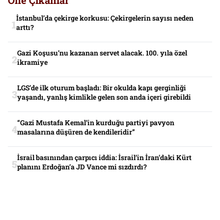
Öne Çıkanlar
İstanbul’da çekirge korkusu: Çekirgelerin sayısı neden
arttı?
Gazi Koşusu’nu kazanan servet alacak. 100. yıla özel
ikramiye
LGS’de ilk oturum başladı: Bir okulda kapı gerginliği
yaşandı, yanlış kimlikle gelen son anda içeri girebildi
“Gazi Mustafa Kemal’in kurduğu partiyi pavyon
masalarına düşüren de kendileridir”
İsrail basınından çarpıcı iddia: İsrail’in İran’daki Kürt
planını Erdoğan’a JD Vance mi sızdırdı?