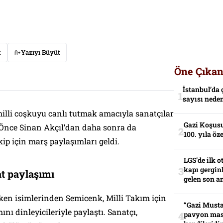
t
Yazıyı Büyüt
Öne Çıkan
İstanbul’da 
sayısı neden
lli coşkuyu canlı tutmak amacıyla sanatçılar
Gazi Koşusu
. Önce Sinan Akçıl’dan daha sonra da
100. yıla öz
kip için marş paylaşımları geldi.
LGS’de ilk o
kapı gerginl
t paylaşımı
gelen son an
ken isimlerinden Semicenk, Milli Takım için
“Gazi Musta
ını dinleyicileriyle paylaştı. Sanatçı,
pavyon mas