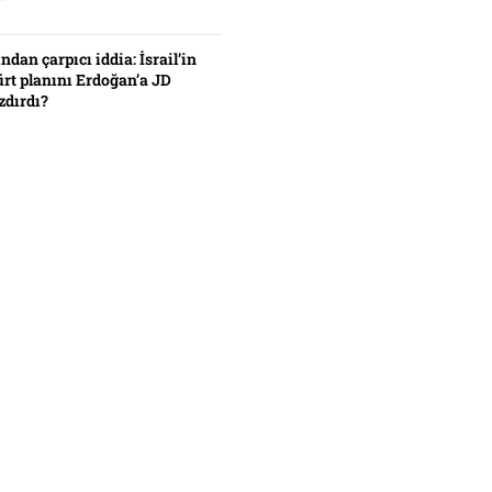
”
ından çarpıcı iddia: İsrail’in
ürt planını Erdoğan’a JD
zdırdı?