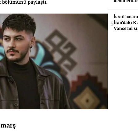
kendileridir
t bölümünü paylaştı.
İsrail basın
İran’daki K
Vance mi sı
i marş