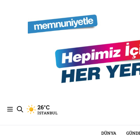
26°C
İSTANBUL
DÜNYA
GÜND