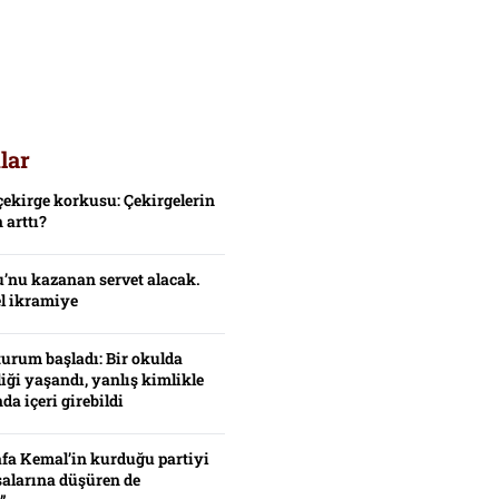
lar
çekirge korkusu: Çekirgelerin
 arttı?
’nu kazanan servet alacak.
el ikramiye
turum başladı: Bir okulda
iği yaşandı, yanlış kimlikle
da içeri girebildi
fa Kemal’in kurduğu partiyi
alarına düşüren de