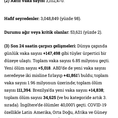
(2) Aktif vaka sayısı
3,102,470.
Hafif seyredenler:
3,048,849 (yüzde 98).
Durumu ağır veya kritik olanlar:
53,621 (yüzde 2).
(3) Son 24 saatin çarpıcı gelişmeleri:
Dünya çapında
günlük vaka sayısı
+147,498
gibi tüyler ürpertici bir
düzeye ulaştı. Toplam vaka sayısı 6.85 milyonu geçti.
Yeni ölüm sayısı
+5,018
. ABD’de de yeni vaka sayısı
neredeyse iki misline fırlayıp
+41,861
’i buldu; toplam
vaka sayısı 1.96 milyonun üzerinde; toplam ölüm
sayısı
111,394
. Brezilya’da yeni vaka sayısı
+14,838
;
toplam ölüm sayısı
34,625 (
ve bu kategoride artık 3.
sırada). İngiltere’de ölümler 40,000’i geçti. COVID-19
özellikle Latin Amerika, Orta Doğu, Afrika ve Güney