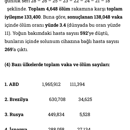
günlük seri 28 – 26 – 25 – 23 – 22 – 24 – 21 – 18
şeklinde.
Toplam
4,648 ölüm
rakamına karşı
toplam
iyileşme 133,400
. Buna göre,
sonuçlanan 138,048 vaka
içinde ölüm oranı
yüzde 3.4
(dünyada bu oran yüzde
11). Yoğun bakımdaki hasta sayısı
592
’ye düştü,
bunların içinde solunum cihazına bağlı hasta sayısı
269
’a çıktı.
(4) Bazı ülkelerde toplam vaka ve ölüm sayıları:
1. ABD
1,965,912 111,394
2. Brezilya
630,708 34,625
3. Rusya
449,834 5,528
4. İspanya
288,058 27,134