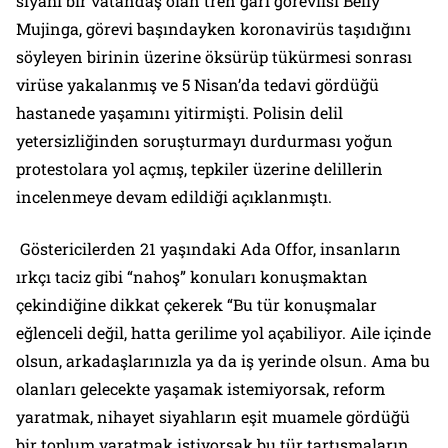
siyahi bir vatandaş olan tren garı görevlisi Belly
Mujinga, görevi başındayken koronavirüs taşıdığını
söyleyen birinin üzerine öksürüp tükürmesi sonrası
virüse yakalanmış ve 5 Nisan’da tedavi gördüğü
hastanede yaşamını yitirmişti. Polisin delil
yetersizliğinden soruşturmayı durdurması yoğun
protestolara yol açmış, tepkiler üzerine delillerin
incelenmeye devam edildiği açıklanmıştı.
Göstericilerden 21 yaşındaki Ada Offor, insanların
ırkçı taciz gibi “nahoş” konuları konuşmaktan
çekindiğine dikkat çekerek “Bu tür konuşmalar
eğlenceli değil, hatta gerilime yol açabiliyor. Aile içinde
olsun, arkadaşlarınızla ya da iş yerinde olsun. Ama bu
olanları gelecekte yaşamak istemiyorsak, reform
yaratmak, nihayet siyahların eşit muamele gördüğü
bir toplum yaratmak istiyorsak bu tür tartışmaların