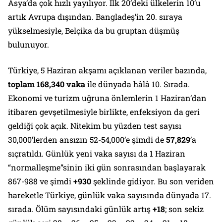
Asya’da çok hızlı yayılıyor. İlk 20’deki ülkelerin 10’u
artık Avrupa dışından. Bangladeş’in 20. sıraya
yükselmesiyle, Belçika da bu gruptan düşmüş
bulunuyor.
Türkiye, 5 Haziran akşamı açıklanan veriler bazında,
toplam 168,340 vaka
ile dünyada hâlâ 10. Sırada.
Ekonomi ve turizm uğruna önlemlerin 1 Haziran’dan
itibaren gevşetilmesiyle birlikte, enfeksiyon da geri
geldiği çok açık. Nitekim bu yüzden test sayısı
30,000’lerden ansızın 52-54,000’e şimdi de
57,829
’a
sıçratıldı. Günlük yeni vaka sayısı da 1 Haziran
“normalleşme”sinin iki gün sonrasından başlayarak
867-988 ve şimdi
+930
şeklinde gidiyor. Bu son veriden
hareketle Türkiye, günlük vaka sayısında dünyada 17.
sırada. Ölüm sayısındaki günlük artış
+18
; son sekiz