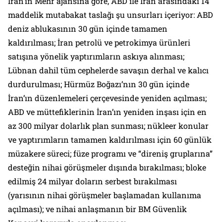
İran’ın Mehr ajansına göre, ABD ile İran arasındaki 14
maddelik mutabakat taslağı şu unsurları içeriyor: ABD
deniz ablukasının 30 gün içinde tamamen
kaldırılması; İran petrolü ve petrokimya ürünleri
satışına yönelik yaptırımların askıya alınması;
Lübnan dahil tüm cephelerde savaşın derhal ve kalıcı
durdurulması; Hürmüz Boğazı’nın 30 gün içinde
İran’ın düzenlemeleri çerçevesinde yeniden açılması;
ABD ve müttefiklerinin İran’ın yeniden inşası için en
az 300 milyar dolarlık plan sunması; nükleer konular
ve yaptırımların tamamen kaldırılması için 60 günlük
müzakere süreci; füze programı ve “direniş gruplarına”
desteğin nihai görüşmeler dışında bırakılması; bloke
edilmiş 24 milyar doların serbest bırakılması
(yarısının nihai görüşmeler başlamadan kullanıma
açılması); ve nihai anlaşmanın bir BM Güvenlik