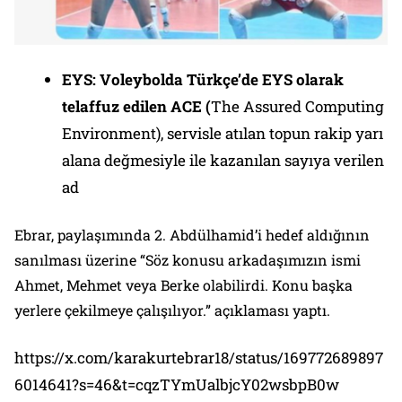
EYS: Voleybolda Türkçe’de EYS olarak
telaffuz edilen ACE (
The Assured Computing
Environment), servisle atılan topun rakip yarı
alana değmesiyle ile kazanılan sayıya verilen
ad
Ebrar, paylaşımında 2. Abdülhamid’i hedef aldığının
sanılması üzerine “Söz konusu arkadaşımızın ismi
Ahmet, Mehmet veya Berke olabilirdi. Konu başka
yerlere çekilmeye çalışılıyor.” açıklaması yaptı.
https://x.com/karakurtebrar18/status/169772689897
6014641?s=46&t=cqzTYmUalbjcY02wsbpB0w