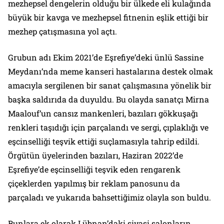
mezhepsel dengelerin olduğu bir ülkede eli kulağında
büyük bir kavga ve mezhepsel fitnenin eşlik ettiği bir
mezhep çatışmasına yol açtı.
Grubun adı Ekim 2021’de Eşrefiye’deki ünlü Sassine
Meydanı’nda meme kanseri hastalarına destek olmak
amacıyla sergilenen bir sanat çalışmasına yönelik bir
başka saldırıda da duyuldu. Bu olayda sanatçı Mirna
Maalouf’un cansız mankenleri, bazıları gökkuşağı
renkleri taşıdığı için parçalandı ve sergi, çıplaklığı ve
eşcinselliği teşvik ettiği suçlamasıyla tahrip edildi.
Örgütün üyelerinden bazıları, Haziran 2022’de
Eşrefiye’de eşcinselliği teşvik eden rengarenk
çiçeklerden yapılmış bir reklam panosunu da
parçaladı ve yukarıda bahsettiğimiz olayla son buldu.
Bunlara ek olarak Lübnan’daki siyasi salonların