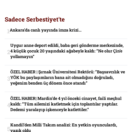
Sadece Serbestiyet'te
Ankara’da canlı yayında imza krizi…
Uygur anne deport edildi, baba geri gönderme merkezinde,
4 küçük çocuk 20 yaşındaki ağabeyle kaldı: “Ne olur Çin’e
yollamayın”
ÖZEL HABER | Şırnak Üniversitesi Rektörü: “Başsavcılık ve
YÖK bu paylaşımların bana ait olmadığını doğruladı,
yeğenim benden üç dönem önce atandı”
ÖZEL HABER| Mardin’de 4 yıl önceki cinayet, faili meçhul
kaldı: “Tüm ailemizi katletmek için toplantılar yaptılar.
Dedemi yaralayıp işkenceyle katlettiler.”
Kandil’den Milli Takım analizi: En yetkin oyunculardı,
yazık oldu