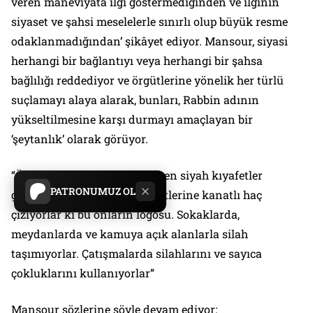
veren maneviyata ilgi göstermediğinden ve ilginin
siyaset ve şahsi meselelerle sınırlı olup büyük resme
odaklanmadığından’ şikâyet ediyor. Mansour, siyasi
herhangi bir bağlantıyı veya herhangi bir şahsa
bağlılığı reddediyor ve örgütlerine yönelik her türlü
suçlamayı alaya alarak, bunları, Rabbin adının
yükseltilmesine karşı durmayı amaçlayan bir
‘şeytanlık’ olarak görüyor.
“Örgütün mensupları tamamen siyah kıyafetler
PATRONUMUZ OL
giyiyor ve gömleklerine/tişörtlerine kanatlı haç
çiziyorlar ki bu onların logosu. Sokaklarda,
meydanlarda ve kamuya açık alanlarla silah
taşımıyorlar. Çatışmalarda silahlarını ve sayıca
çokluklarını kullanıyorlar”
Mansour sözlerine şöyle devam ediyor: