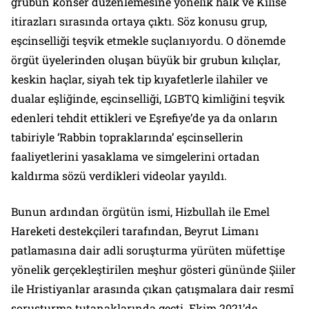
grubun konser düzenlemesine yönelik halk ve Kilise
itirazları sırasında ortaya çıktı. Söz konusu grup,
eşcinselliği teşvik etmekle suçlanıyordu. O dönemde
örgüt üyelerinden oluşan büyük bir grubun kılıçlar,
keskin haçlar, siyah tek tip kıyafetlerle ilahiler ve
dualar eşliğinde, eşcinselliği, LGBTQ kimliğini teşvik
edenleri tehdit ettikleri ve Eşrefiye’de ya da onların
tabiriyle ‘Rabbin topraklarında’ eşcinsellerin
faaliyetlerini yasaklama ve simgelerini ortadan
kaldırma sözü verdikleri videolar yayıldı.
Bunun ardından örgütün ismi, Hizbullah ile Emel
Hareketi destekçileri tarafından, Beyrut Limanı
patlamasına dair adli soruşturma yürüten müfettişe
yönelik gerçekleştirilen meşhur gösteri gününde Şiiler
ile Hristiyanlar arasında çıkan çatışmalara dair resmî
soruşturma tutanaklarında geçti. Ekim 2021’de