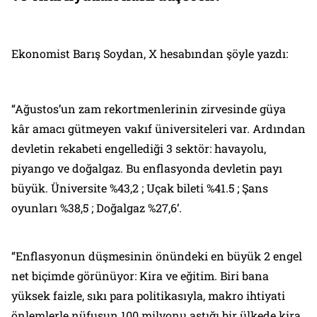
Ekonomist Barış Soydan, X hesabından şöyle yazdı:
“Ağustos’un zam rekortmenlerinin zirvesinde güya
kâr amacı gütmeyen vakıf üniversiteleri var. Ardından
devletin rekabeti engellediği 3 sektör: havayolu,
piyango ve doğalgaz. Bu enflasyonda devletin payı
büyük. Üniversite %43,2 ; Uçak bileti %41.5 ; Şans
oyunları %38,5 ; Doğalgaz %27,6’.
“Enflasyonun düşmesinin önündeki en büyük 2 engel
net biçimde görünüyor: Kira ve eğitim. Biri bana
yüksek faizle, sıkı para politikasıyla, makro ihtiyati
önlemlerle nüfusun 100 milyonu aştığı bir ülkede kira