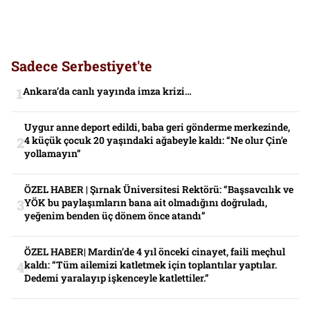
Sadece Serbestiyet'te
Ankara’da canlı yayında imza krizi…
Uygur anne deport edildi, baba geri gönderme merkezinde,
4 küçük çocuk 20 yaşındaki ağabeyle kaldı: “Ne olur Çin’e
yollamayın”
ÖZEL HABER | Şırnak Üniversitesi Rektörü: “Başsavcılık ve
YÖK bu paylaşımların bana ait olmadığını doğruladı,
yeğenim benden üç dönem önce atandı”
ÖZEL HABER| Mardin’de 4 yıl önceki cinayet, faili meçhul
kaldı: “Tüm ailemizi katletmek için toplantılar yaptılar.
Dedemi yaralayıp işkenceyle katlettiler.”