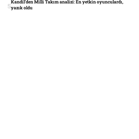
Kandil’den Milli Takım analizi: En yetkin oyunculardı,
yazık oldu