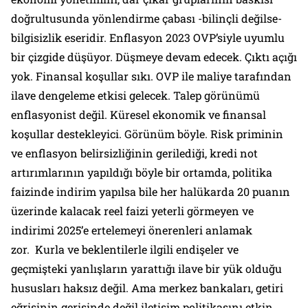
doğrultusunda yönlendirme çabası -bilinçli değilse-
bilgisizlik eseridir. Enflasyon 2023 OVP’siyle uyumlu
bir çizgide düşüyor. Düşmeye devam edecek. Çıktı açığı
yok. Finansal koşullar sıkı. OVP ile maliye tarafından
ilave dengeleme etkisi gelecek. Talep görünümü
enflasyonist değil. Küresel ekonomik ve finansal
koşullar destekleyici. Görünüm böyle. Risk priminin
ve enflasyon belirsizliğinin gerilediği, kredi not
artırımlarının yapıldığı böyle bir ortamda, politika
faizinde indirim yapılsa bile her halükarda 20 puanın
üzerinde kalacak reel faizi yeterli görmeyen ve
indirimi 2025’e ertelemeyi önerenleri anlamak
zor. Kurla ve beklentilerle ilgili endişeler ve
geçmişteki yanlışların yarattığı ilave bir yük olduğu
hususları haksız değil. Ama merkez bankaları, getiri
eğrisinin gerisinde değil iletişim politikasını etkin