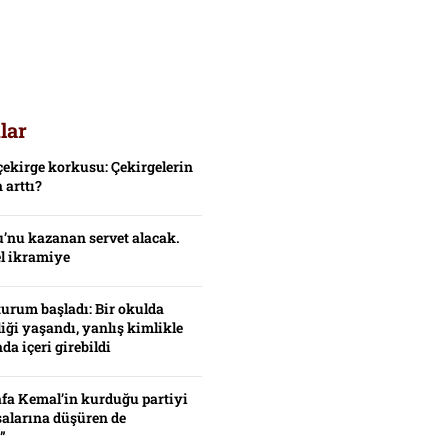
lar
çekirge korkusu: Çekirgelerin
 arttı?
’nu kazanan servet alacak.
el ikramiye
turum başladı: Bir okulda
iği yaşandı, yanlış kimlikle
da içeri girebildi
fa Kemal’in kurduğu partiyi
alarına düşüren de
”