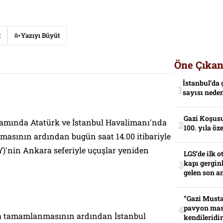
t
Yazıyı Büyüt
Öne Çıkan
İstanbul’da 
sayısı neden
Gazi Koşusu
mında Atatürk ve İstanbul Havalimanı'nda
100. yıla öz
lmasının ardından bugün saat 14.00 itibariyle
Y)'nin Ankara seferiyle uçuşlar yeniden
LGS’de ilk o
kapı gerginl
gelen son an
“Gazi Musta
pavyon mas
 tamamlanmasının ardından İstanbul
kendileridir