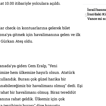
t 10.00 itibariyle yolculara açıldı.
İsrail basın
İran’daki K
Vance mi sı
ar check-in kontuarlarına gelerek bilet
elona'ya gitmek için havalimanına gelen ve ilk
n Gürkan Ateş oldu.
anada'ya giden Cem Eralp, "Yeni
mize hem ülkemize hayırlı olsun. Atatürk
llandık. Burası çok güzel harika bir
nabileceğimiz bir havalimanı olmuş" dedi. Eşi
 rahat bir havalimanı olmuş. Biraz tereddüt
ına rahat geldik. Ülkemiz için çok
 tercihimiz burası" diye konuştu.