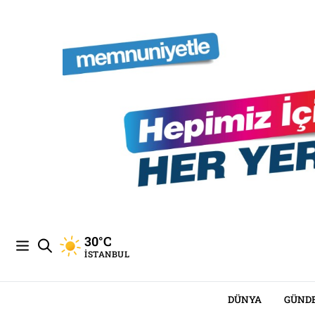
30°C
İSTANBUL
DÜNYA
GÜND