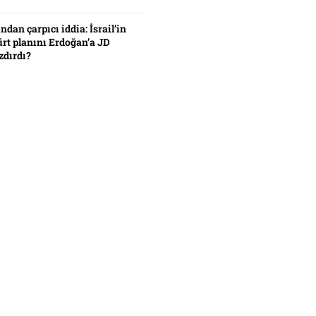
ından çarpıcı iddia: İsrail’in
ürt planını Erdoğan’a JD
zdırdı?