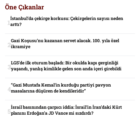
Öne Çıkanlar
İstanbul’da çekirge korkusu: Çekirgelerin sayısı neden
arttı?
Gazi Koşusu’nu kazanan servet alacak. 100. yıla özel
ikramiye
LGS’de ilk oturum başladı: Bir okulda kapı gerginliği
yaşandı, yanlış kimlikle gelen son anda içeri girebildi
“Gazi Mustafa Kemal’in kurduğu partiyi pavyon
masalarına düşüren de kendileridir”
İsrail basınından çarpıcı iddia: İsrail’in İran’daki Kürt
planını Erdoğan’a JD Vance mi sızdırdı?