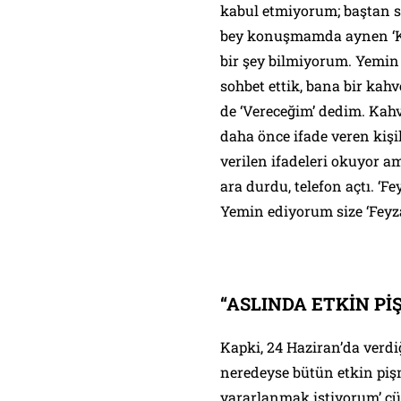
kabul etmiyorum; baştan s
bey konuşmamda aynen ‘Ko
bir şey bilmiyorum. Yemin
sohbet ettik, bana bir kahv
de ‘Vereceğim’ dedim. Kahve
daha önce ifade veren kişi
verilen ifadeleri okuyor 
ara durdu, telefon açtı. ‘
Yemin ediyorum size ‘Feyza
“ASLINDA ETKİN P
Kapki, 24 Haziran’da verdi
neredeyse bütün etkin piş
yararlanmak istiyorum’ cüm