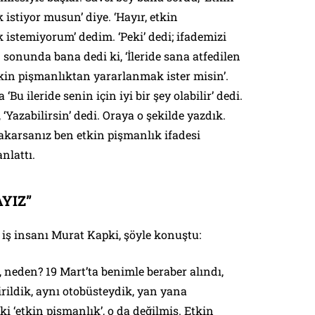
stiyor musun’ diye. ‘Hayır, etkin
istemiyorum’ dedim. ‘Peki’ dedi; ifademizi
 sonunda bana dedi ki, ‘İleride sana atfedilen
kin pişmanlıktan yararlanmak ister misin’.
u ileride senin için iyi bir şey olabilir’ dedi.
Yazabilirsin’ dedi. Oraya o şekilde yazdık.
akarsanız ben etkin pişmanlık ifadesi
nlattı.
YIZ”
ş insanı Murat Kapki, şöyle konuştu:
 neden? 19 Mart’ta benimle beraber alındı,
tirildik, aynı otobüsteydik, yan yana
i ‘etkin pişmanlık’, o da değilmiş. Etkin