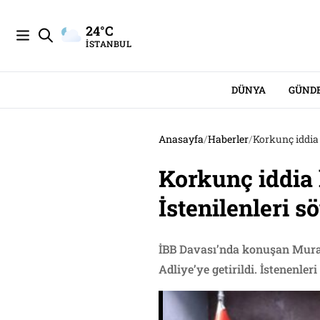
24°C
İSTANBUL
DÜNYA
GÜND
Anasayfa
/
Haberler
/
Korkunç iddia 
Korkunç iddia 
İstenilenleri s
İBB Davası’nda konuşan Murat 
Adliye’ye getirildi. İstenenler