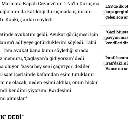
i Marmara Kapalı Cezaevi’nin 1 No’lu Duruşma
LGS’de ilk o
ğlu’nun da katıldığı duruşmada iş insanı
kapı gerginl
gelen son an
. Kapki, şunları söyledi:
“Gazi Musta
atinde avukatım geldi. Avukat görüşmesi için
pavyon mas
Hanım’ı adliyeye götürdüklerini söyledi. Tabii
kendileridir
. Tam avukat bana bunu söylediği sırada
İsrail basın
z memuru, ‘Çağlayan’a gidiyorsun’ dedi.
İran’daki K
 oluyor. ‘Savcı bey seni çağırıyor’ dediler.
Vance mi sı
,5 saat içerisinde kafamdan eşim tutuklanır
ım ne olacak, neden eşimi aldılar, onun hiçbir
endi kendimi yiyorum. Kardeşimi
mi almışlar.”
K’ DEDİ”