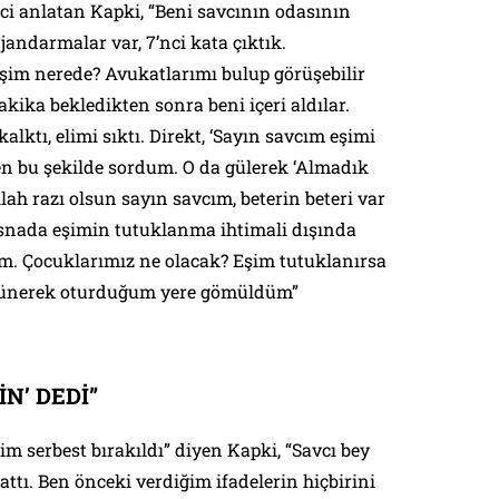
ci anlatan Kapki, “Beni savcının odasının
jandarmalar var, 7’nci kata çıktık.
şim nerede? Avukatlarımı bulup görüşebilir
kika bekledikten sonra beni içeri aldılar.
alktı, elimi sıktı. Direkt, ‘Sayın savcım eşimi
en bu şekilde sordum. O da gülerek ‘Almadık
llah razı olsun sayın savcım, beterin beteri var
esnada eşimin tutuklanma ihtimali dışında
. Çocuklarımız ne olacak? Eşim tutuklanırsa
üşünerek oturduğum yere gömüldüm”
İN’ DEDİ”
şim serbest bırakıldı” diyen Kapki, “Savcı bey
attı. Ben önceki verdiğim ifadelerin hiçbirini