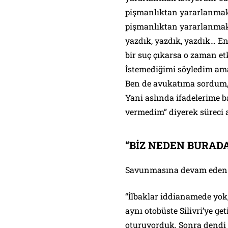
pişmanlıktan yararlanmak i
pişmanlıktan yararlanmak 
yazdık, yazdık, yazdık… En
bir suç çıkarsa o zaman et
İstemediğimi söyledim ama ‘B
Ben de avukatıma sordum, ‘
Yani aslında ifadelerime b
vermedim” diyerek süreci a
“BİZ NEDEN BURADA
Savunmasına devam eden i
“İlbaklar iddianamede yok,
aynı otobüste Silivri’ye ge
oturuyorduk. Sonra dendi k