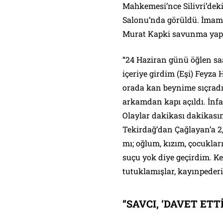
Mahkemesi’nce Silivri’dek
Salonu’nda görüldü. İmamo
Murat Kapki savunma yaptı
“24 Haziran günü öğlen sa
içeriye girdim (Eşi) Feyza 
orada kan beynime sıçradı
arkamdan kapı açıldı. İnfa
Olaylar dakikası dakikasına
Tekirdağ’dan Çağlayan’a 2
mı; oğlum, kızım, çocuklar
suçu yok diye geçirdim. K
tutuklamışlar, kayınpederi
“SAVCI, ‘DAVET ETTİ