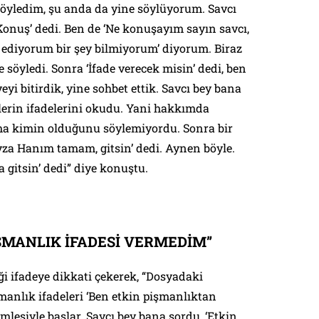
öyledim, şu anda da yine söylüyorum. Savcı
nuş’ dedi. Ben de ‘Ne konuşayım sayın savcı,
 ediyorum bir şey bilmiyorum’ diyorum. Biraz
e söyledi. Sonra ‘İfade verecek misin’ dedi, ben
yi bitirdik, yine sohbet ettik. Savcı bey bana
lerin ifadelerini okudu. Yani hakkımda
ama kimin olduğunu söylemiyordu. Sonra bir
Feyza Hanım tamam, gitsin’ dedi. Aynen böyle.
 gitsin’ dedi” diye konuştu.
İŞMANLIK İFADESİ VERMEDİM”
ği ifadeye dikkati çekerek, “Dosyadaki
manlık ifadeleri ‘Ben etkin pişmanlıktan
lesiyle başlar. Savcı bey bana sordu, ‘Etkin