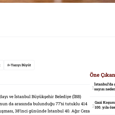
t
Yazıyı Büyüt
Öne Çıkan
İstanbul’da 
sayısı neden
yı ve İstanbul Büyükşehir Belediye (İBB)
Gazi Koşusu
un da arasında bulunduğu 77’si tutuklu 414
100. yıla öz
uşması, 38’inci gününde İstanbul 40. Ağır Ceza