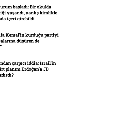
turum başladı: Bir okulda
iği yaşandı, yanlış kimlikle
da içeri girebildi
fa Kemal’in kurduğu partiyi
alarına düşüren de
”
ından çarpıcı iddia: İsrail’in
ürt planını Erdoğan’a JD
zdırdı?