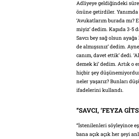
Adliyeye geldiğindeki süre
önüne getirdiler. Yanımda 
‘Avukatlarım burada mı? E
miyiz’ dedim. Kapıda 3-5 da
Savcı bey sağ olsun ayağa k
de almışsınız’ dedim. Ayn
canım, davet ettik’ dedi. ‘A
demek ki’ dedim. Artık o 
hiçbir şey düşünemiyordum
neler yaşarız? Bunları d
ifadelerini kullandı.
“SAVCI, ‘FEYZA GİTS
“İstenilenleri söyleyince e
bana açık açık her şeyi anl