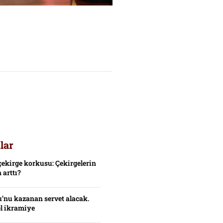
lar
çekirge korkusu: Çekirgelerin
 arttı?
’nu kazanan servet alacak.
el ikramiye