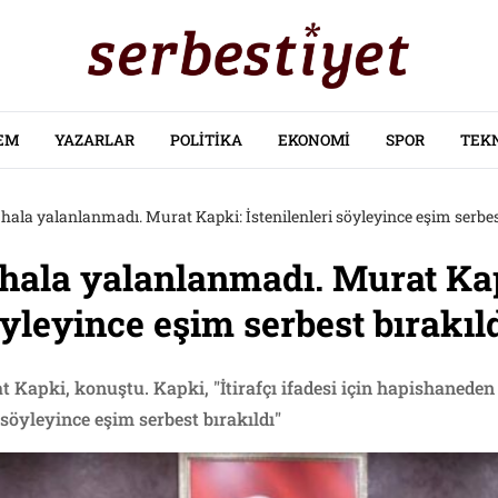
EM
YAZARLAR
POLITIKA
EKONOMI
SPOR
TEK
hala yalanlanmadı. Murat Kapki: İstenilenleri söyleyince eşim serbes
hala yalanlanmadı. Murat Ka
öyleyince eşim serbest bırakıl
Kapki, konuştu. Kapki, "İtirafçı ifadesi için hapishaneden
i söyleyince eşim serbest bırakıldı"