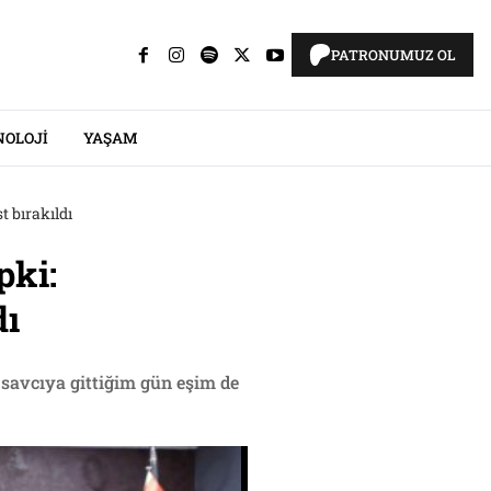
PATRONUMUZ OL
NOLOJI
YAŞAM
t bırakıldı
pki:
dı
 savcıya gittiğim gün eşim de