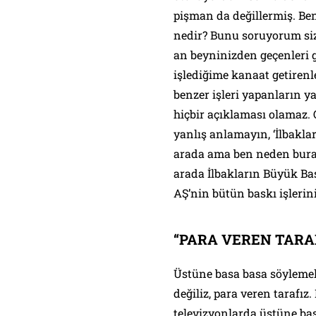
pişman da değillermiş. Ben
nedir? Bunu soruyorum siz
an beyninizden geçenleri 
işlediğime kanaat getirenl
benzer işleri yapanların 
hiçbir açıklaması olamaz.
yanlış anlamayın, ‘İlbakla
arada ama ben neden bura
arada İlbakların Büyük Bas
AŞ’nin bütün baskı işlerin
“PARA VEREN TARA
Üstüne basa basa söylemek
değiliz, para veren tarafı
televizyonlarda üstüne bas