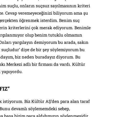
im suçlu, onların suçsuz sayılmasının kriteri
e. Cevap veremeyeceğinizi biliyorum ama şu
gerçekten öğrenmek isterdim. Benim suç
erin kriterlerini çok merak ediyorum. Benimle
yargılanmıyor olup benim tutuklu olmamın
 Onları yargılayın demiyorum bu arada, sakın
r suçludur’ diye de bir şey söylemiyorum bu
dayım, biz neden buradayız diyorum. Bu
kı Merkezi adlı bir firması da vardı. Kültür
i yapıyordu.
FIZ”
 istiyorum. Biz Kültür AŞ’den para alan taraf
z. Bunu devamlı söylememdeki sebep,
a basa bizim para aldığımızın söylenmesidir.