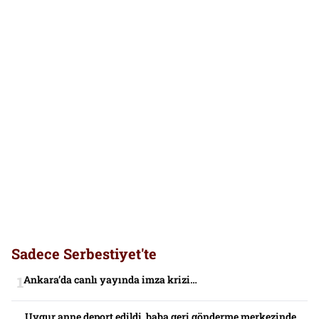
Sadece Serbestiyet'te
Ankara’da canlı yayında imza krizi…
Uygur anne deport edildi, baba geri gönderme merkezinde,