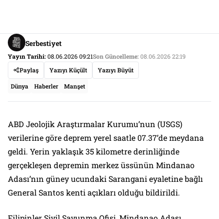
Serbestiyet
Yayın Tarihi:
08.06.2026 09:21
Son Güncelleme:
08.06.2026 22:19
Paylaş
Yazıyı Küçült
Yazıyı Büyüt
Dünya
Haberler
Manşet
ABD Jeolojik Araştırmalar Kurumu’nun (USGS)
verilerine göre deprem yerel saatle 07.37’de meydana
geldi. Yerin yaklaşık 35 kilometre derinliğinde
gerçekleşen depremin merkez üssünün Mindanao
Adası’nın güney ucundaki Sarangani eyaletine bağlı
General Santos kenti açıkları olduğu bildirildi.
Filipinler Sivil Savunma Ofisi, Mindanao Adası