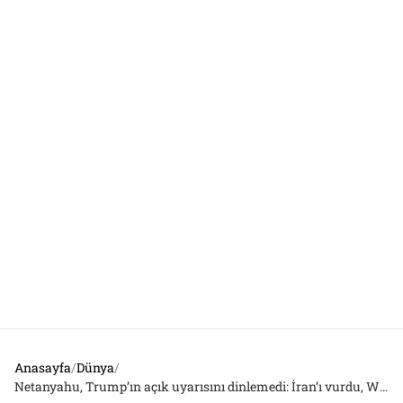
Anasayfa
/
Dünya
/
Netanyahu, Trump’ın açık uyarısını dinlemedi: İran’ı vurdu, Washington-Tel Aviv hattında gerilim büyüyor