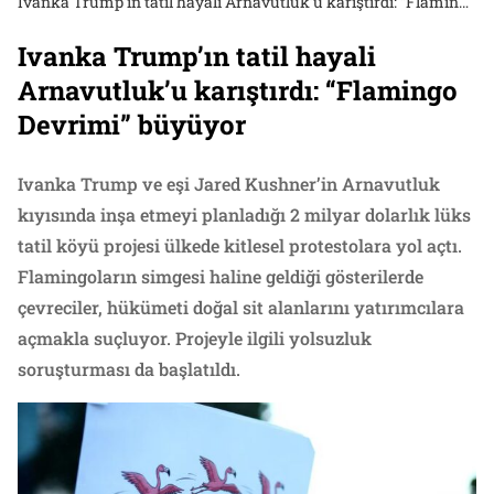
Ivanka Trump’ın tatil hayali Arnavutluk’u karıştırdı: “Flamingo Devrimi” büyüyor
Ivanka Trump’ın tatil hayali
Arnavutluk’u karıştırdı: “Flamingo
Devrimi” büyüyor
Ivanka Trump ve eşi Jared Kushner’in Arnavutluk
kıyısında inşa etmeyi planladığı 2 milyar dolarlık lüks
tatil köyü projesi ülkede kitlesel protestolara yol açtı.
Flamingoların simgesi haline geldiği gösterilerde
çevreciler, hükümeti doğal sit alanlarını yatırımcılara
açmakla suçluyor. Projeyle ilgili yolsuzluk
soruşturması da başlatıldı.