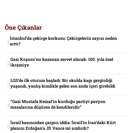
Öne Çıkanlar
İstanbul’da çekirge korkusu: Çekirgelerin sayısı neden
arttı?
Gazi Koşusu’nu kazanan servet alacak. 100. yıla özel
ikramiye
LGS’de ilk oturum başladı: Bir okulda kapı gerginliği
yaşandı, yanlış kimlikle gelen son anda içeri girebildi
“Gazi Mustafa Kemal’in kurduğu partiyi pavyon
masalarına düşüren de kendileridir”
İsrail basınından çarpıcı iddia: İsrail’in İran’daki Kürt
planını Erdoğan’a JD Vance mi sızdırdı?