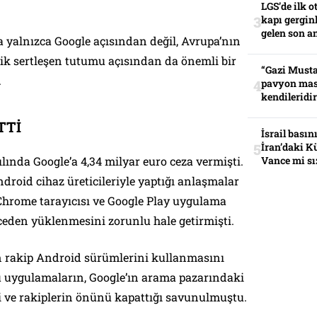
LGS’de ilk o
kapı gerginl
gelen son an
 yalnızca Google açısından değil, Avrupa’nın
lik sertleşen tutumu açısından da önemli bir
“Gazi Musta
.
pavyon mas
kendileridir
TTİ
İsrail basın
İran’daki K
ında Google’a 4,34 milyar euro ceza vermişti.
Vance mi sı
roid cihaz üreticileriyle yaptığı anlaşmalar
Chrome tarayıcısı ve Google Play uygulama
eden yüklenmesini zorunlu hale getirmişti.
rin rakip Android sürümlerini kullanmasını
 Bu uygulamaların, Google’ın arama pazarındaki
i ve rakiplerin önünü kapattığı savunulmuştu.