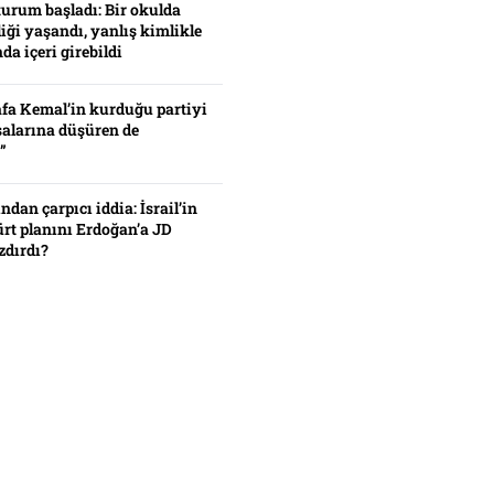
turum başladı: Bir okulda
iği yaşandı, yanlış kimlikle
da içeri girebildi
fa Kemal’in kurduğu partiyi
alarına düşüren de
”
ından çarpıcı iddia: İsrail’in
ürt planını Erdoğan’a JD
zdırdı?