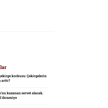
lar
çekirge korkusu: Çekirgelerin
 arttı?
’nu kazanan servet alacak.
el ikramiye