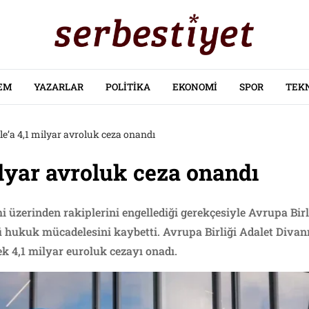
EM
YAZARLAR
POLITIKA
EKONOMI
SPOR
TEK
le’a 4,1 milyar avroluk ceza onandı
ilyar avroluk ceza onandı
i üzerinden rakiplerini engellediği gerekçesiyle Avrupa Birl
 hukuk mücadelesini kaybetti. Avrupa Birliği Adalet Divanı,
ek 4,1 milyar euroluk cezayı onadı.