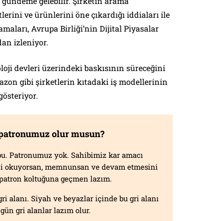
a gündeme gelebilir. Şirketin arama
rini ve ürünlerini öne çıkardığı iddiaları ile
ları, Avrupa Birliği’nin Dijital Piyasalar
an izleniyor.
loji devleri üzerindeki baskısının süreceğini
azon gibi şirketlerin kıtadaki iş modellerinin
gösteriyor.
 patronumuz olur musun?
f bu. Patronumuz yok. Sahibimiz kar amacı
izi okuyorsan, memnunsan ve devam etmesini
n patron koltuğuna geçmen lazım.
gri alanı. Siyah ve beyazlar içinde bu gri alanı
gün gri alanlar lazım olur.