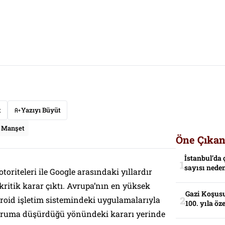
t
Yazıyı Büyüt
Manşet
Öne Çıkan
İstanbul’da 
sayısı neden
toriteleri ile Google arasındaki yıllardır
ritik karar çıktı. Avrupa’nın en yüksek
Gazi Koşusu
oid işletim sistemindeki uygulamalarıyla
100. yıla öz
duruma düşürdüğü yönündeki kararı yerinde