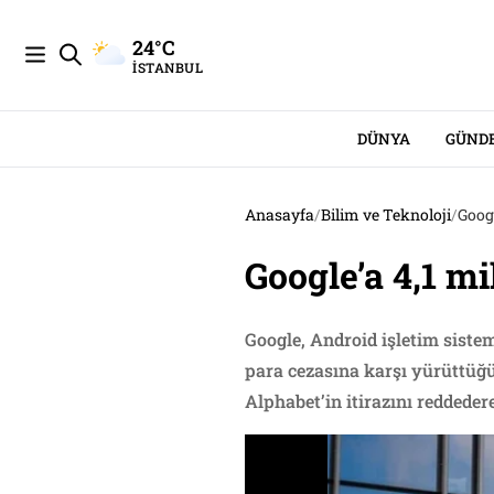
24°C
İSTANBUL
DÜNYA
GÜND
Anasayfa
/
Bilim ve Teknoloji
/
Goog
Google’a 4,1 m
Google, Android işletim sistem
para cezasına karşı yürüttüğü
Alphabet’in itirazını reddeder