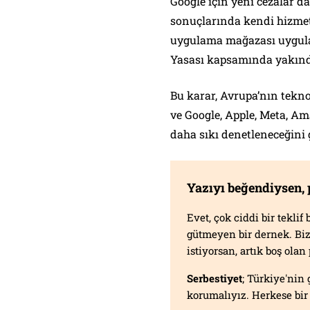
Google için yeni cezalar d
sonuçlarında kendi hizmetle
uygulama mağazası uygulama
Yasası kapsamında yakınd
Bu karar, Avrupa’nın tekno
ve Google, Apple, Meta, Am
daha sıkı denetleneceğini 
Yazıyı beğendiysen,
Evet, çok ciddi bir tekli
gütmeyen bir dernek. B
istiyorsan, artık boş ola
Serbestiyet
; Türkiye'nin 
korumalıyız. Herkese bir 