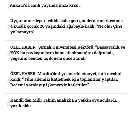
Ankara’da canlı yayında imza krizi…
Uygur anne deport edildi, baba geri gönderme merkezinde,
4 küçük çocuk 20 yaşındaki ağabeyle kaldı: “Ne olur Çin’e
yollamayın”
ÖZEL HABER | Şırnak Üniversitesi Rektörü: “Başsavcılık ve
YÖK bu paylaşımların bana ait olmadığını doğruladı,
yeğenim benden üç dönem önce atandı”
ÖZEL HABER| Mardin’de 4 yıl önceki cinayet, faili meçhul
kaldı: “Tüm ailemizi katletmek için toplantılar yaptılar.
Dedemi yaralayıp işkenceyle katlettiler.”
Kandil’den Milli Takım analizi: En yetkin oyunculardı,
yazık oldu