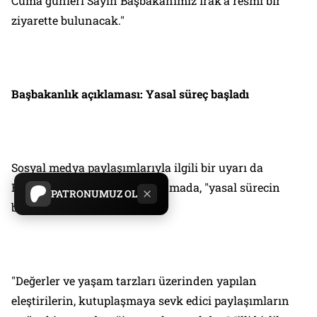
Cuma günleri Sayın Başbakanımız Irak’a resmi bir
ziyarette bulunacak."
Başbakanlık açıklaması: Yasal süreç başladı
Sosyal medya paylaşımlarıyla ilgili bir uyarı da
Başbakanlık'tan geldi. Açıklamada, "yasal sürecin
PATRONUMUZ OL
başlatıldığı" vurgulandı:
"Değerler ve yaşam tarzları üzerinden yapılan
eleştirilerin, kutuplaşmaya sevk edici paylaşımların