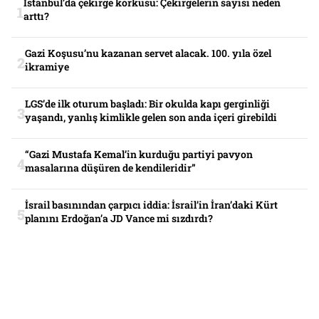
İstanbul’da çekirge korkusu: Çekirgelerin sayısı neden
arttı?
Gazi Koşusu’nu kazanan servet alacak. 100. yıla özel
ikramiye
LGS’de ilk oturum başladı: Bir okulda kapı gerginliği
yaşandı, yanlış kimlikle gelen son anda içeri girebildi
“Gazi Mustafa Kemal’in kurduğu partiyi pavyon
masalarına düşüren de kendileridir”
İsrail basınından çarpıcı iddia: İsrail’in İran’daki Kürt
planını Erdoğan’a JD Vance mi sızdırdı?