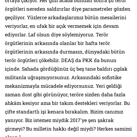
ortaya çıkıyor. Her gün acaba bundan sonra şu terör
örgütleri nereden saldırırlar diye parametreler gözden
geçiliyor. Yüzlerce arkadaşlarımız bütün mesailerini
veriyorlar, en ufak bir açık vermemek için devam
ediyorlar. Laf olsun diye söylemiyoruz. Terör
örgütlerinin arkasında olanlar bir hafta terör
örgütlerinin arkasında durmasın, dünyadaki bütün
terör örgütleri çökebilir. DEAŞ da PKK da bunun
içinde. Sahada gördüğünüz üç beş tane baldırı çıplak
militanla uğraşmıyorsunuz. Arkasındaki sofistike
mekanizmayla mücadele ediyorsunuz. Yeri geldiği
zaman dost gibi görünüyor, teröre sizden daha fazla
ahkâm kesiyor ama bir takım destekleri veriyorlar. Bu
çifte standartlı işi kenara bırakalım. Bizim canımız
yanıyor. Biz istemez miydik 2017'ye şen şakrak
girmeyi? Bu milletin hakkı değil miydi? Herkes samimi