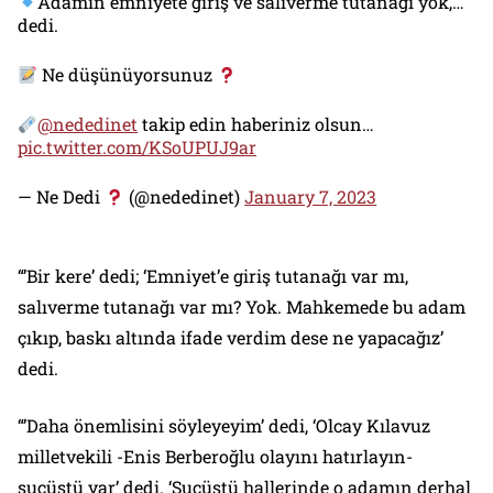
Adamın emniyete giriş ve salıverme tutanağı yok,…'
dedi.
Ne düşünüyorsunuz
@nededinet
takip edin haberiniz olsun…
pic.twitter.com/KSoUPUJ9ar
— Ne Dedi
(@nededinet)
January 7, 2023
“’Bir kere’ dedi; ‘Emniyet’e giriş tutanağı var mı,
salıverme tutanağı var mı? Yok. Mahkemede bu adam
çıkıp, baskı altında ifade verdim dese ne yapacağız’
dedi.
“’Daha önemlisini söyleyeyim’ dedi, ‘Olcay Kılavuz
milletvekili -Enis Berberoğlu olayını hatırlayın-
suçüstü var’ dedi. ‘Suçüstü hallerinde o adamın derhal