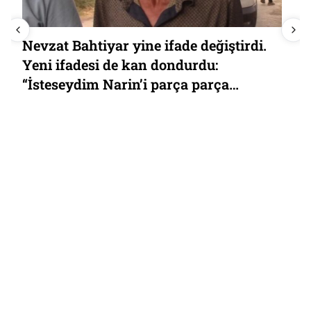
Mert Hakan Yandaş’tan yargılandığı
bahis ve şike davası için ‘FETÖ’ iması:
“Terörist Hakan Şükür” demişti