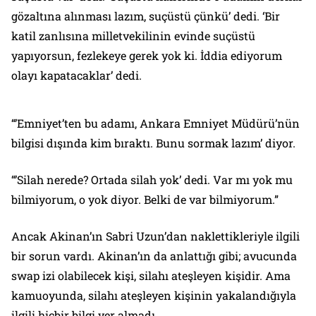
gözaltına alınması lazım, suçüstü çünkü’ dedi. ‘Bir
katil zanlısına milletvekilinin evinde suçüstü
yapıyorsun, fezlekeye gerek yok ki. İddia ediyorum
olayı kapatacaklar’ dedi.
“’Emniyet’ten bu adamı, Ankara Emniyet Müdürü’nün
bilgisi dışında kim bıraktı. Bunu sormak lazım’ diyor.
“’Silah nerede? Ortada silah yok’ dedi. Var mı yok mu
bilmiyorum, o yok diyor. Belki de var bilmiyorum.”
Ancak Akinan’ın Sabri Uzun’dan naklettikleriyle ilgili
bir sorun vardı. Akinan’ın da anlattığı gibi; avucunda
swap izi olabilecek kişi, silahı ateşleyen kişidir. Ama
kamuoyunda, silahı ateşleyen kişinin yakalandığıyla
ilgili hiçbir bilgi yer almadı.