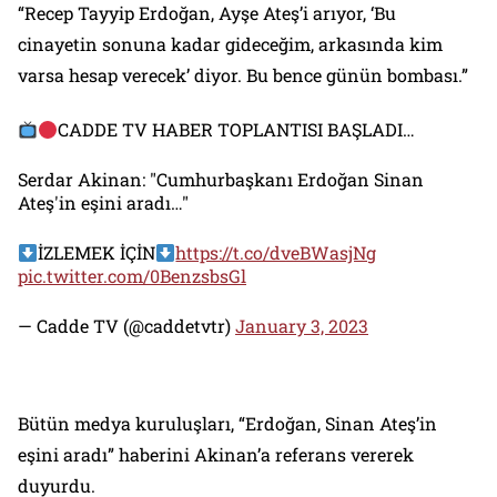
“Recep Tayyip Erdoğan, Ayşe Ateş’i arıyor, ‘Bu
cinayetin sonuna kadar gideceğim, arkasında kim
varsa hesap verecek’ diyor. Bu bence günün bombası.”
CADDE TV HABER TOPLANTISI BAŞLADI…
Serdar Akinan: "Cumhurbaşkanı Erdoğan Sinan
Ateş'in eşini aradı…"
İZLEMEK İÇİN
https://t.co/dveBWasjNg
pic.twitter.com/0BenzsbsGl
— Cadde TV (@caddetvtr)
January 3, 2023
Bütün medya kuruluşları, “Erdoğan, Sinan Ateş’in
eşini aradı” haberini Akinan’a referans vererek
duyurdu.