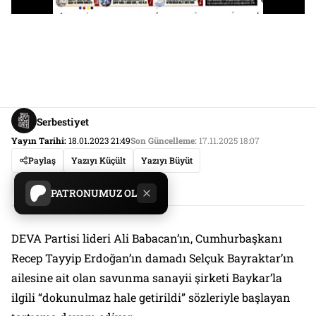
Serbestiyet
Yayın Tarihi:
18.01.2023 21:49
Son Güncelleme:
17.11.2025 18:07
Paylaş
Yazıyı Küçült
Yazıyı Büyüt
ANALİZLER
Haberler
Manşet
PATRONUMUZ OL
DEVA Partisi lideri Ali Babacan’ın, Cumhurbaşkanı
Recep Tayyip Erdoğan’ın damadı Selçuk Bayraktar’ın
ailesine ait olan savunma sanayii şirketi Baykar’la
ilgili “dokunulmaz hale getirildi” sözleriyle başlayan