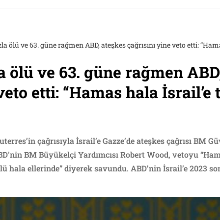
zla ölü ve 63. güne rağmen ABD, ateşkes çağrısını yine veto etti: “Hama
la ölü ve 63. güne rağmen ABD
veto etti: “Hamas hala İsrail’e 
terres’in çağrısıyla İsrail’e Gazze’de ateşkes çağrısı BM G
BD'nin BM Büyükelçi Yardımcısı Robert Wood, vetoyu “Hamas
lü hala ellerinde” diyerek savundu. ABD’nin İsrail’e 2023 s