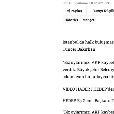
Son Güncelleme:
08.12.2023 23:55
Paylaş
Yazıyı Küçül
Haberler
Manşet
İstanbul’da halk buluşma
Tuncer Bakırhan:
“Biz oylarımızı AKP kaybe
verdik. Büyükşehir Beledi
çıkamayan bir anlayışa niy
VİDEO HABER I HEDEP'den İ
HEDEP Eş Genel Başkanı T
"Biz oylarımızı AKP kaybe