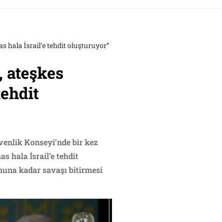
s hala İsrail’e tehdit oluşturuyor”
, ateşkes
tehdit
üvenlik Konseyi’nde bir kez
 hala İsrail’e tehdit
onuna kadar savaşı bitirmesi