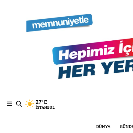
27°C
İSTANBUL
DÜNYA
GÜND