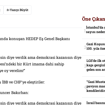
t
Yazıyı Büyüt
Öne Çıkan
İstanbul’da 
sayısı neden
sında konuşan HEDEP Eş Genel Başkanı
Gazi Koşusu
100. yıla öz
tsin diye verdik ama demokrasi kazansın diye
LGS’de ilk o
yesi’ndeki bir Kürt imama dahi sahip
kapı gerginl
gelen son an
e oy verelim!”
BB ve CHP'ye eleştiriler:
“Gazi Musta
pavyon mas
kendileridir
uncer Bakırhan:
tsin diye verdik ama demokrasi kazansın diye
İsrail basın