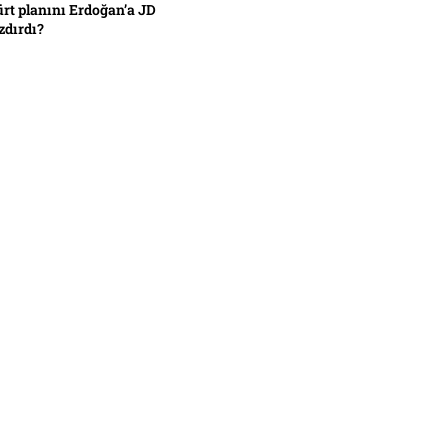
ürt planını Erdoğan’a JD
zdırdı?