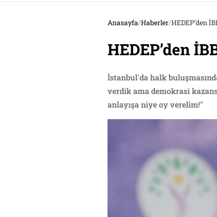
Anasayfa
/
Haberler
/
HEDEP’den İBB 
HEDEP’den İBB 
İstanbul'da halk buluşmasınd
verdik ama demokrasi kazansı
anlayışa niye oy verelim!"