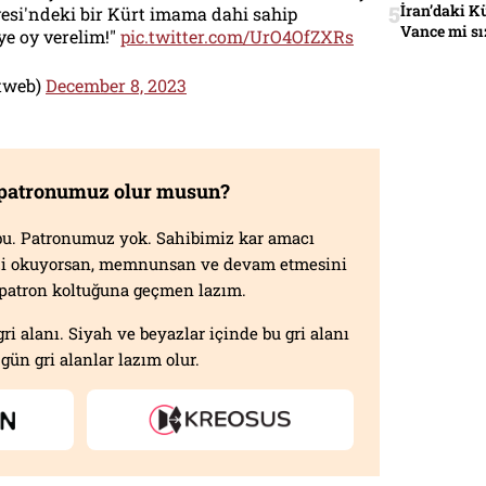
İran’daki K
yesi'ndeki bir Kürt imama dahi sahip
Vance mi sı
ye oy verelim!"
pic.twitter.com/UrO4OfZXRs
etweb)
December 8, 2023
 patronumuz olur musun?
f bu. Patronumuz yok. Sahibimiz kar amacı
izi okuyorsan, memnunsan ve devam etmesini
n patron koltuğuna geçmen lazım.
gri alanı. Siyah ve beyazlar içinde bu gri alanı
gün gri alanlar lazım olur.