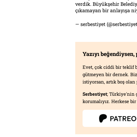
verdik. Büyükşehir Beledi
çıkamayan bir anlayışa ni
— serbestiyet (@serbestiy
Yazıyı beğendiysen,
Evet, çok ciddi bir tekli
gütmeyen bir dernek. B
istiyorsan, artık boş ola
Serbestiyet
; Türkiye'nin 
korumalıyız. Herkese bir 