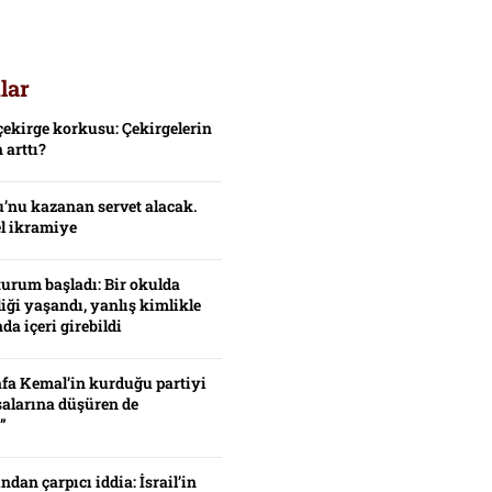
lar
çekirge korkusu: Çekirgelerin
 arttı?
’nu kazanan servet alacak.
el ikramiye
turum başladı: Bir okulda
iği yaşandı, yanlış kimlikle
da içeri girebildi
fa Kemal’in kurduğu partiyi
alarına düşüren de
”
ından çarpıcı iddia: İsrail’in