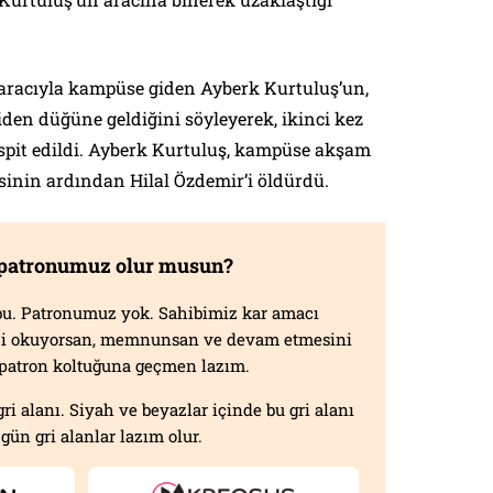
aracıyla kampüse giden Ayberk Kurtuluş’un,
iden düğüne geldiğini söyleyerek, ikinci kez
espit edildi. Ayberk Kurtuluş, kampüse akşam
sinin ardından Hilal Özdemir’i öldürdü.
 patronumuz olur musun?
f bu. Patronumuz yok. Sahibimiz kar amacı
izi okuyorsan, memnunsan ve devam etmesini
n patron koltuğuna geçmen lazım.
gri alanı. Siyah ve beyazlar içinde bu gri alanı
gün gri alanlar lazım olur.