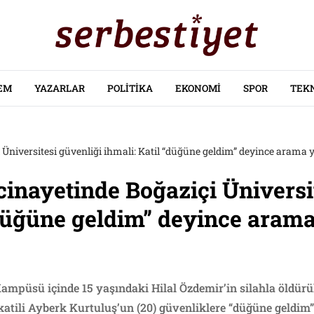
EM
YAZARLAR
POLITIKA
EKONOMI
SPOR
TEK
 Üniversitesi güvenliği ihmali: Katil “düğüne geldim” deyince arama 
cinayetinde Boğaziçi Üniversi
“düğüne geldim” deyince ara
ampüsü içinde 15 yaşındaki Hilal Özdemir’in silahla öldürül
 katili Ayberk Kurtuluş’un (20) güvenliklere “düğüne geldim