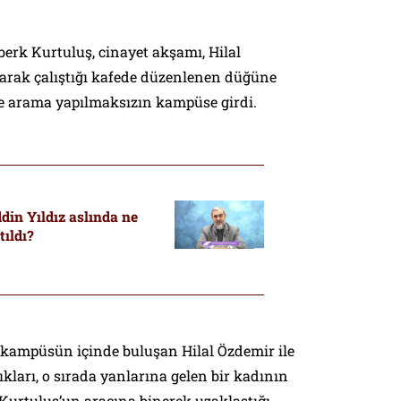
berk Kurtuluş, cinayet akşamı, Hilal
larak çalıştığı kafede düzenlenen düğüne
ne arama yapılmaksızın kampüse girdi.
in Yıldız aslında ne
tıldı?
e kampüsün içinde buluşan Hilal Özdemir ile
ıkları, o sırada yanlarına gelen bir kadının
 Kurtuluş’un aracına binerek uzaklaştığı