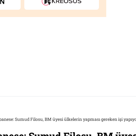
banese: Sumud Filosu, BM üyesi ülkelerin yapması gereken işi yapıy
nese: Sumud Filosu, BM üyes