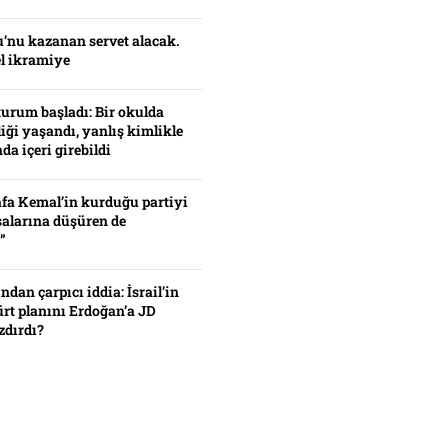
’nu kazanan servet alacak.
el ikramiye
turum başladı: Bir okulda
iği yaşandı, yanlış kimlikle
da içeri girebildi
fa Kemal’in kurduğu partiyi
alarına düşüren de
”
ından çarpıcı iddia: İsrail’in
ürt planını Erdoğan’a JD
zdırdı?