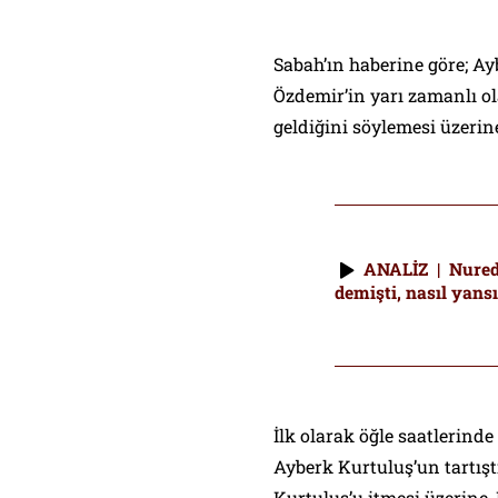
Sabah’ın haberine göre; Ay
Özdemir’in yarı zamanlı o
geldiğini söylemesi üzeri
ANALİZ | Nuredd
demişti, nasıl yansı
İlk olarak öğle saatlerind
Ayberk Kurtuluş’un tartışt
Kurtuluş’u itmesi üzerine,