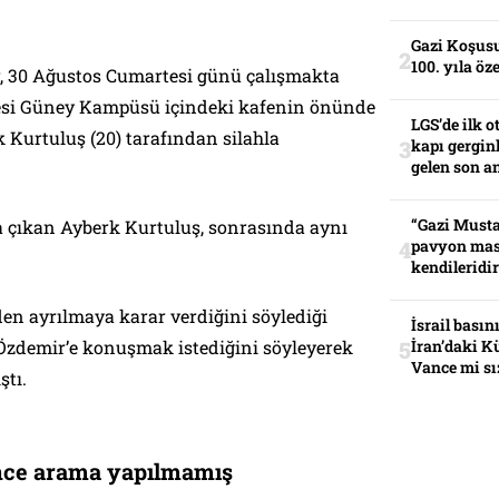
Gazi Koşusu
100. yıla öz
r, 30 Ağustos Cumartesi günü çalışmakta
tesi Güney Kampüsü içindeki kafenin önünde
LGS’de ilk o
 Kurtuluş (20) tarafından silahla
kapı gerginl
gelen son an
“Gazi Musta
a çıkan Ayberk Kurtuluş, sonrasında aynı
pavyon mas
kendileridir
en ayrılmaya karar verdiğini söylediği
İsrail basın
 Özdemir’e konuşmak istediğini söyleyerek
İran’daki K
Vance mi sı
ştı.
nce arama yapılmamış