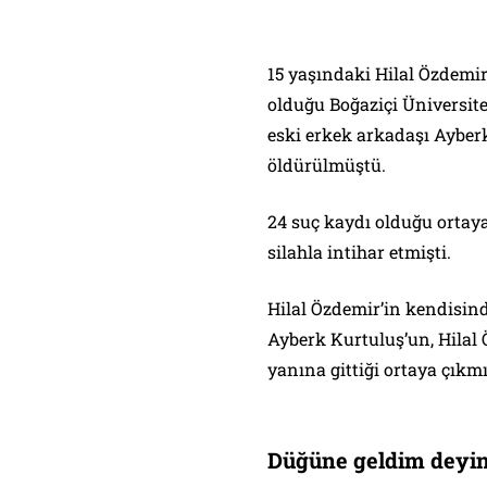
15 yaşındaki Hilal Özdemi
olduğu Boğaziçi Üniversi
eski erkek arkadaşı Ayberk
öldürülmüştü.
24 suç kaydı olduğu ortay
silahla intihar etmişti.
Hilal Özdemir’in kendisind
Ayberk Kurtuluş’un, Hilal
yanına gittiği ortaya çıkmı
Düğüne geldim deyi