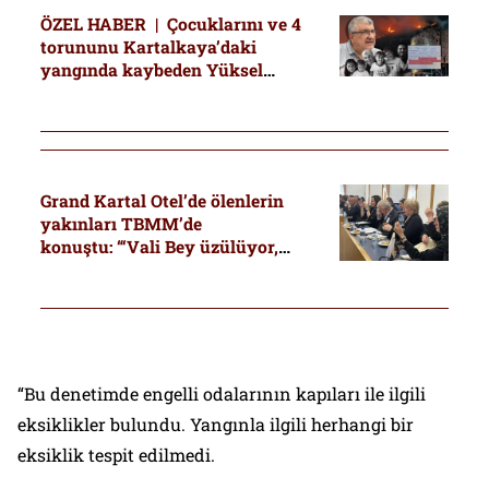
ÖZEL HABER | Çocuklarını ve 4
torununu Kartalkaya’daki
yangında kaybeden Yüksel
Gültekin: “Turizm Bakanı
başsağlığı dilemedi”
Grand Kartal Otel’de ölenlerin
yakınları TBMM’de
konuştu: “‘Vali Bey üzülüyor,
burada ağlama’ dedi”
“Bu denetimde engelli odalarının kapıları ile ilgili
eksiklikler bulundu. Yangınla ilgili herhangi bir
eksiklik tespit edilmedi.