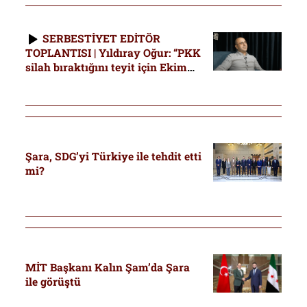
SERBESTİYET EDİTÖR
TOPLANTISI | Yıldıray Oğur: “PKK
silah bıraktığını teyit için Ekim
sonu Kasım başı adım atacak.
Irak’taki silah depolarını
gösterebilir”
Şara, SDG’yi Türkiye ile tehdit etti
mi?
MİT Başkanı Kalın Şam’da Şara
ile görüştü