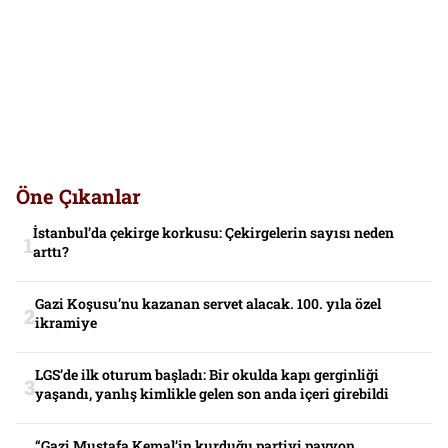
Öne Çıkanlar
İstanbul’da çekirge korkusu: Çekirgelerin sayısı neden
arttı?
Gazi Koşusu’nu kazanan servet alacak. 100. yıla özel
ikramiye
LGS’de ilk oturum başladı: Bir okulda kapı gerginliği
yaşandı, yanlış kimlikle gelen son anda içeri girebildi
“Gazi Mustafa Kemal’in kurduğu partiyi pavyon