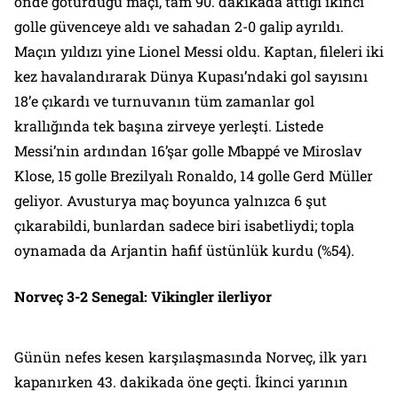
önde götürdüğü maçı, tam 90. dakikada attığı ikinci
golle güvenceye aldı ve sahadan 2-0 galip ayrıldı.
Maçın yıldızı yine Lionel Messi oldu. Kaptan, fileleri iki
kez havalandırarak Dünya Kupası’ndaki gol sayısını
18’e çıkardı ve turnuvanın tüm zamanlar gol
krallığında tek başına zirveye yerleşti. Listede
Messi’nin ardından 16’şar golle Mbappé ve Miroslav
Klose, 15 golle Brezilyalı Ronaldo, 14 golle Gerd Müller
geliyor. Avusturya maç boyunca yalnızca 6 şut
çıkarabildi, bunlardan sadece biri isabetliydi; topla
oynamada da Arjantin hafif üstünlük kurdu (%54).
Norveç 3-2 Senegal: Vikingler ilerliyor
Günün nefes kesen karşılaşmasında Norveç, ilk yarı
kapanırken 43. dakikada öne geçti. İkinci yarının