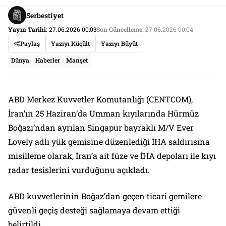
Serbestiyet
Yayın Tarihi:
27.06.2026 00:03
Son Güncelleme:
27.06.2026 00:04
Paylaş
Yazıyı Küçült
Yazıyı Büyüt
Dünya
Haberler
Manşet
ABD Merkez Kuvvetler Komutanlığı (CENTCOM),
İran’ın 25 Haziran’da Umman kıyılarında Hürmüz
Boğazı’ndan ayrılan Singapur bayraklı M/V Ever
Lovely adlı yük gemisine düzenlediği İHA saldırısına
misilleme olarak, İran’a ait füze ve İHA depoları ile kıyı
radar tesislerini vurduğunu açıkladı.
ABD kuvvetlerinin Boğaz’dan geçen ticari gemilere
güvenli geçiş desteği sağlamaya devam ettiği
belirtildi.