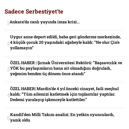
Sadece Serbestiyet'te
Ankara’da canlı yayında imza krizi…
Uygur anne deport edildi, baba geri gönderme merkezinde,
4 küçük çocuk 20 yaşındaki ağabeyle kaldı: “Ne olur Çin’e
yollamayın”
ÖZEL HABER | Şırnak Üniversitesi Rektörü: “Başsavcılık ve
YÖK bu paylaşımların bana ait olmadığını doğruladı,
yeğenim benden üç dönem önce atandı”
ÖZEL HABER| Mardin’de 4 yıl önceki cinayet, faili meçhul
kaldı: “Tüm ailemizi katletmek için toplantılar yaptılar.
Dedemi yaralayıp işkenceyle katlettiler.”
Kandil’den Milli Takım analizi: En yetkin oyunculardı,
yazık oldu