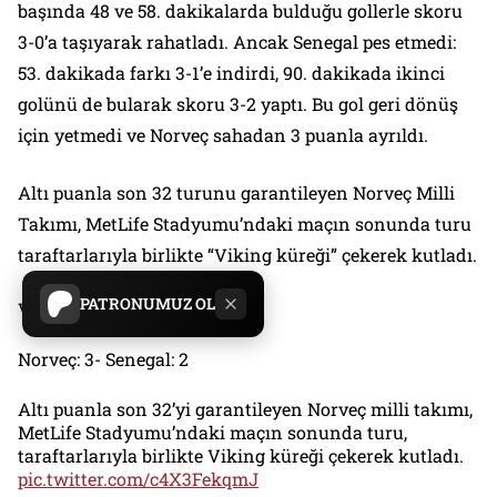
başında 48 ve 58. dakikalarda bulduğu gollerle skoru
3-0’a taşıyarak rahatladı. Ancak Senegal pes etmedi:
53. dakikada farkı 3-1’e indirdi, 90. dakikada ikinci
golünü de bularak skoru 3-2 yaptı. Bu gol geri dönüş
için yetmedi ve Norveç sahadan 3 puanla ayrıldı.
Altı puanla son 32 turunu garantileyen Norveç Milli
Takımı, MetLife Stadyumu’ndaki maçın sonunda turu
taraftarlarıyla birlikte “Viking küreği” çekerek kutladı.
PATRONUMUZ OL
Vikingler ilerliyor…
Norveç: 3- Senegal: 2
Altı puanla son 32’yi garantileyen Norveç milli takımı,
MetLife Stadyumu’ndaki maçın sonunda turu,
taraftarlarıyla birlikte Viking küreği çekerek kutladı.
pic.twitter.com/c4X3FekqmJ