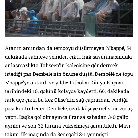
Aranın ardından da tempoyu düşürmeyen Mbappé, 54.
dakikada sahneye yeniden çıktı: Irak savunmasındaki
anlaşmazlıkta Tahseen’in kalecisine göndermek
istediği pas Dembélé’nin önüne düştü, Dembélé de topu
Mbappé’ye aktardı ve yıldız futbolcu Dünya Kupası
tarihindeki 16. golünü kolayca kaydetti. 66. dakikada
fark üçe çıktı; bu kez Olise’nin sağ çaprazdan verdiği
pası kontrol eden Dembélé, uzak köşeye nefis bir vuruş
yaptı. Başka gol olmayınca Fransa sahadan 3-0 galip
ayrıldı ve son 32 turuna yükselmeyi garantiledi. Mavi
takım, ilk maçında da Senegal’i 3-1 yenmişti.