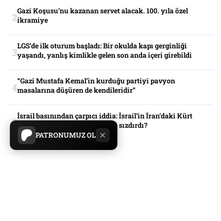
Gazi Koşusu’nu kazanan servet alacak. 100. yıla özel
ikramiye
LGS’de ilk oturum başladı: Bir okulda kapı gerginliği
yaşandı, yanlış kimlikle gelen son anda içeri girebildi
“Gazi Mustafa Kemal’in kurduğu partiyi pavyon
masalarına düşüren de kendileridir”
İsrail basınından çarpıcı iddia: İsrail’in İran’daki Kürt
planını Erdoğan’a JD Vance mi sızdırdı?
PATRONUMUZ OL