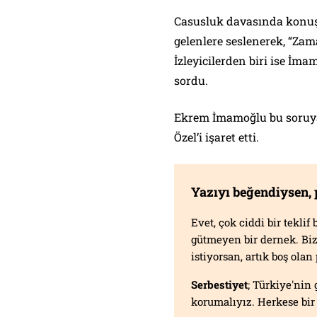
Casusluk davasında konu
gelenlere seslenerek, “Zam
İzleyicilerden biri ise İma
sordu.
Ekrem İmamoğlu bu soruya,
Özel’i işaret etti.
Yazıyı beğendiysen,
Evet, çok ciddi bir tekli
gütmeyen bir dernek. B
istiyorsan, artık boş ola
Serbestiyet
; Türkiye'nin 
korumalıyız. Herkese bir 