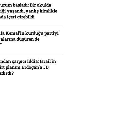
turum başladı: Bir okulda
iği yaşandı, yanlış kimlikle
da içeri girebildi
fa Kemal’in kurduğu partiyi
alarına düşüren de
”
ından çarpıcı iddia: İsrail’in
ürt planını Erdoğan’a JD
zdırdı?