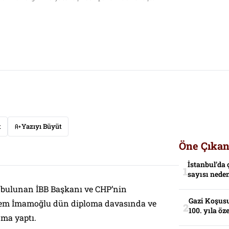
t
Yazıyı Büyüt
Öne Çıkan
İstanbul’da 
sayısı neden
u bulunan İBB Başkanı ve CHP’nin
Gazi Koşusu
em İmamoğlu dün diploma davasında ve
100. yıla öz
ma yaptı.