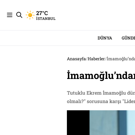
27°C
İSTANBUL
DÜNYA
GÜND
Anasayfa
/
Haberler
/
İmamoğlu’ndan
İmamoğlu’ndan 
Tutuklu Ekrem İmamoğlu dün c
olmalı?" sorusuna karşı "Lider