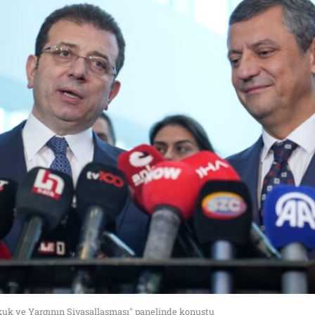
uk ve Yargının Siyasallaşması" panelinde konuştu