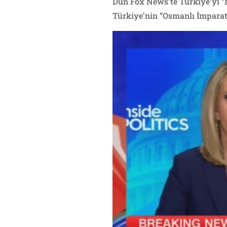
Dün Fox News’te Türkiye’yi “
Türkiye’nin “Osmanlı İmparato