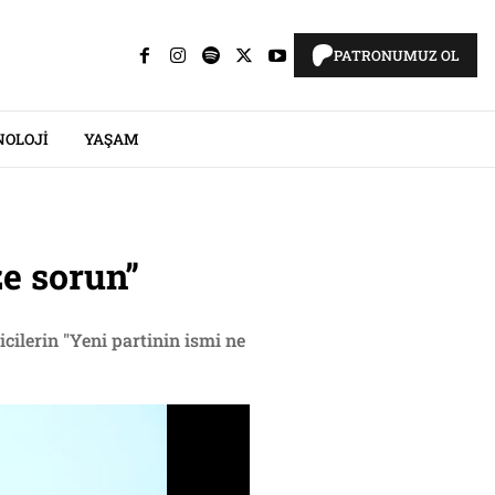
PATRONUMUZ OL
NOLOJI
YAŞAM
ze sorun”
ilerin "Yeni partinin ismi ne