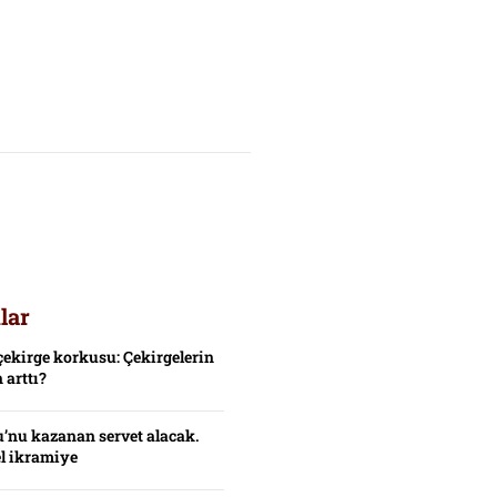
lar
çekirge korkusu: Çekirgelerin
 arttı?
’nu kazanan servet alacak.
el ikramiye