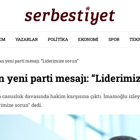
EM
YAZARLAR
POLITIKA
EKONOMI
SPOR
TEK
 yeni parti mesajı: “Liderimize sorun”
yeni parti mesajı: “Liderimi
asusluk davasında hakim karşısına çıktı. İmamoğlu izleyic
imize sorun" dedi.