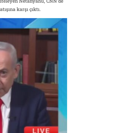
niteleyen Netanyahu, CNN’de
ışına karşı çıktı.