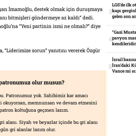
LGS’de ilk o
şan İmamoğlu, destek olmak için duruşmaya
kapı gerginl
gelen son an
anı bitmişleri göndermeye az kaldı” dedi.
moğlu’na “Yeni partinin ismi ne olmalı?” diye
“Gazi Musta
pavyon mas
kendileridir
 “Liderimize sorun” yanıtını vererek Özgür
İsrail basın
İran’daki K
Vance mi sı
 patronumuz olur musun?
f bu. Patronumuz yok. Sahibimiz kar amacı
izi okuyorsan, memnunsan ve devam etmesini
n patron koltuğuna geçmen lazım.
gri alanı. Siyah ve beyazlar içinde bu gri alanı
gün gri alanlar lazım olur.