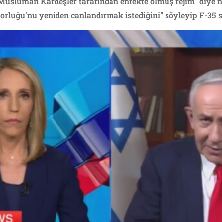
Müslüman Kardeşler tarafından enfekte olmuş rejim” diye 
rluğu’nu yeniden canlandırmak istediğini” söyleyip F-35 sat