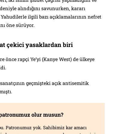
edeniyle alındığını savunurken, kararı
 Yahudilerle ilgili bazı açıklamalarının nefret
ını öne sürüyor.
at çekici yasaklardan biri
üre önce rapçi Ye’yi (Kanye West) de ülkeye
di.
 sanatçının geçmişteki açık antisemitik
mıştı.
 patronumuz olur musun?
f bu. Patronumuz yok. Sahibimiz kar amacı