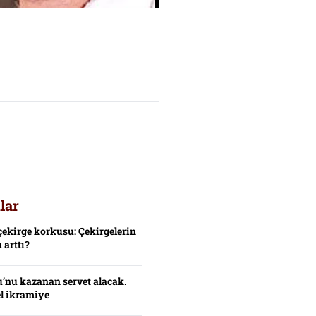
lar
çekirge korkusu: Çekirgelerin
 arttı?
’nu kazanan servet alacak.
el ikramiye