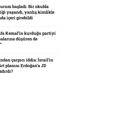
turum başladı: Bir okulda
iği yaşandı, yanlış kimlikle
da içeri girebildi
fa Kemal’in kurduğu partiyi
alarına düşüren de
”
ından çarpıcı iddia: İsrail’in
ürt planını Erdoğan’a JD
zdırdı?