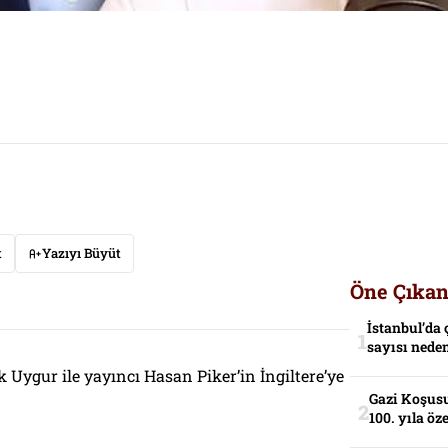
t
Yazıyı Büyüt
Öne Çıkan
İstanbul’da 
sayısı neden
 Uygur ile yayıncı Hasan Piker’in İngiltere’ye
Gazi Koşusu
100. yıla öz