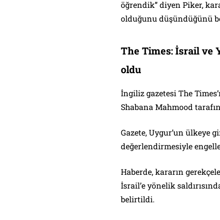
öğrendik” diyen Piker, karar
olduğunu düşündüğünü bel
The Times: İsrail ve Y
oldu
İngiliz gazetesi The Times’
Shabana Mahmood tarafın
Gazete, Uygur’un ülkeye g
değerlendirmesiyle engelle
Haberde, kararın gerekçel
İsrail’e yönelik saldırısı
belirtildi.