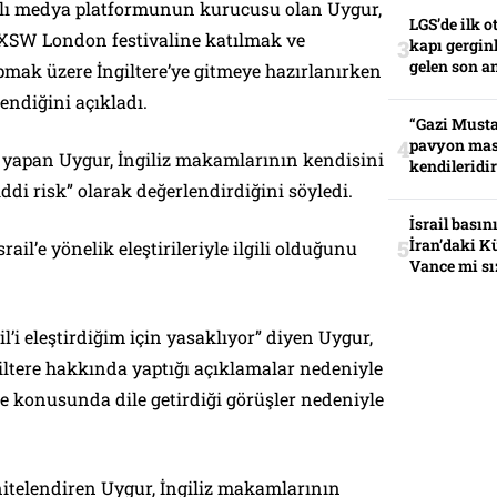
lı medya platformunun kurucusu olan Uygur,
LGS’de ilk o
XSW London festivaline katılmak ve
kapı gerginl
gelen son an
mak üzere İngiltere’ye gitmeye hazırlanırken
endiğini açıkladı.
“Gazi Musta
pavyon mas
yapan Uygur, İngiliz makamlarının kendisini
kendileridir
di risk” olarak değerlendirdiğini söyledi.
İsrail basın
İran’daki K
ail’e yönelik eleştirileriyle ilgili olduğunu
Vance mi sı
il’i eleştirdiğim için yasaklıyor” diyen Uygur,
giltere hakkında yaptığı açıklamalar nedeniyle
zze konusunda dile getirdiği görüşler nedeniyle
nitelendiren Uygur, İngiliz makamlarının