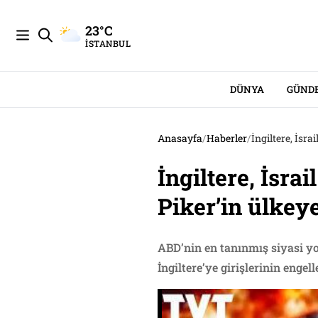
23°C
İSTANBUL
DÜNYA
GÜND
Anasayfa
/
Haberler
/
İngiltere, İsra
İngiltere, İsr
Piker’in ülkeye
ABD’nin en tanınmış siyasi y
İngiltere’ye girişlerinin engell