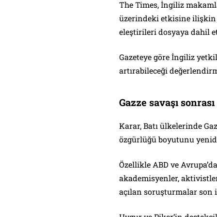
The Times, İngiliz makamlar
üzerindeki etkisine ilişkin
eleştirileri dosyaya dahil e
Gazeteye göre İngiliz yetki
artırabileceği değerlendi
Gazze savaşı sonrası
Karar, Batı ülkelerinde Gaz
özgürlüğü boyutunu yenid
Özellikle ABD ve Avrupa’da 
akademisyenler, aktivistl
açılan soruşturmalar son i
Uygur ve Piker’in destekçil