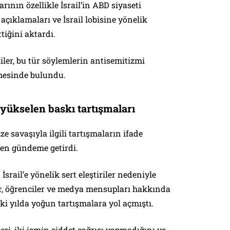
ının özellikle İsrail’in ABD siyaseti
 açıklamaları ve İsrail lobisine yönelik
ttiğini aktardı.
liler, bu tür söylemlerin antisemitizmi
rmesinde bulundu.
 yükselen baskı tartışmaları
ze savaşıyla ilgili tartışmaların ifade
en gündeme getirdi.
İsrail’e yönelik sert eleştiriler nedeniyle
er, öğrenciler ve medya mensupları hakkında
ki yılda yoğun tartışmalara yol açmıştı.
eri, iki ismin şiddet çağrısı yapmadığını ve