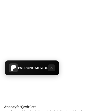
PATRONUMUZ OL
Anasayfa
/
Çeviriler
/