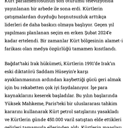
Kürt parlamentosunun son oturumu televizyonda
yayınlanan bir arbede ile sona erdi. Kürtlerin
çatışmalardan duyduğu hoşnutsuzluk arttıkça
liderleri de daha baskıcı olmaya başlıyor. Geçen yıl
yapılması planlanan seçim en erken Şubat 2024’e
kadar ertelendi. Bir zamanlar Kürt bölgesinin alamet-i
farikası olan medya özgürlüğü tamamen kısıtlandı.
Bağdat’taki Irak hükümeti, Kürtlerin 1991’de Irak’ın
eski diktatörü Saddam Hüseyin’e karşı
ayaklanmasının ardından kaybettiği gücü geri almak
için bu rekabetten çok iyi faydalanıyor. İşe para
kaynaklarını keserek başladılar. Bu yılın başlarında
Yüksek Mahkeme, Paris’teki bir uluslararası tahkim
kararını kullanarak Kürt petrol satışlarını yasakladı
ve Kürtlerin günde 450.000 varil satıştan elde ettikleri
gelirleri tamamıyla ellerinden aldı. Kürtlerin maaşları