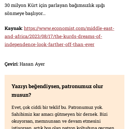
30 milyon Kürt için parlayan bağımsızlık ışığı
sönmeye başlıyor…
Kaynak
:
https://www.economist.com/middle-east-
and-africa/2023/08/17/the-kurds-dreams-of-
independence-look-farther-off-than-ever
Çeviri
: Hasan Ayer
Yazıyı beğendiysen, patronumuz olur
musun?
Evet, çok ciddi bir teklif bu. Patronumuz yok.
Sahibimiz kar amacı gütmeyen bir dernek. Bizi
okuyorsan, memnunsan ve devam etmesini
istiyorsan, artık boş olan patron koltuğuna geçmen