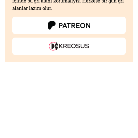
içinde bu gri alanı korumalıyız. Herkese bir gün gri
alanlar lazım olur.