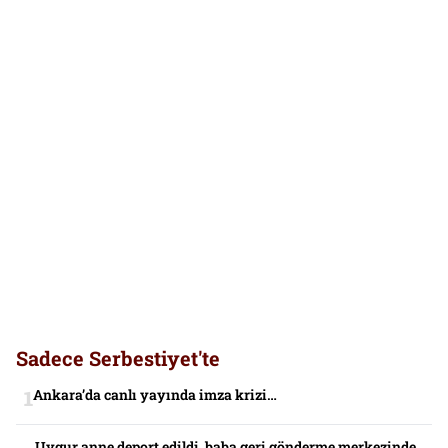
Sadece Serbestiyet'te
Ankara’da canlı yayında imza krizi…
Uygur anne deport edildi, baba geri gönderme merkezinde,