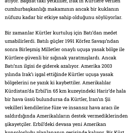
atıyor. Bağdat’taki yetkililer, Irak’ın Kürtlere verilen
cumhurbaşkanlığı makamının ancak bir kuklanın
nüfuzu kadar bir etkiye sahip olduğunu söylüyorlar.
Bir zamanlar Kürtler kurtuluş için Batı’dan medet
umabilirlerdi. Batılı güçler 1991 Körfez Savaşı’ndan
sonra Birleşmiş Milletler onaylı uçuşa yasak bölge ile
Kürtlere güvenli bir sığınak yaratmışlardı. Ancak
Batı’nın ilgisi de giderek azalıyor. Amerika 2003
yılında Irak’ı işgal ettiğinde Kürtler uçuşa yasak
bölgelerini ne yazık ki kaybettiler. Amerikalılar
Kürdistan’da Erbil’in 65 km kuzeyindeki Harir’de hala
bir hava üssü bulundursa da Kürtler, İran’ın Şii
vekilleri kendilerine füze ve insansız hava aracı ile
saldırdığında Amerikalıların destek vermediklerinden
şikayetçiler. Erbil’deki devasa yeni Amerikan
konsolosluğu planlananın gerisinde kalıyor. Bir Kürt