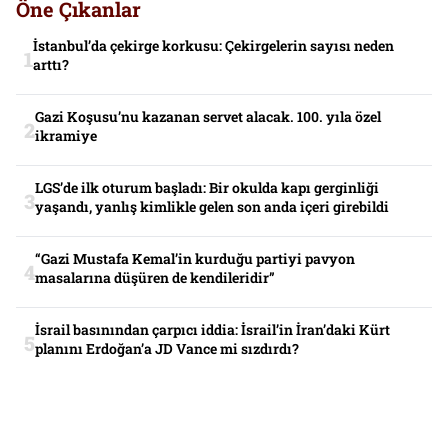
Öne Çıkanlar
İstanbul’da çekirge korkusu: Çekirgelerin sayısı neden
arttı?
Gazi Koşusu’nu kazanan servet alacak. 100. yıla özel
ikramiye
LGS’de ilk oturum başladı: Bir okulda kapı gerginliği
yaşandı, yanlış kimlikle gelen son anda içeri girebildi
“Gazi Mustafa Kemal’in kurduğu partiyi pavyon
masalarına düşüren de kendileridir”
İsrail basınından çarpıcı iddia: İsrail’in İran’daki Kürt
planını Erdoğan’a JD Vance mi sızdırdı?