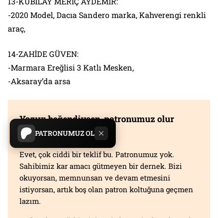
13-KUBİLAY MERİÇ AYDEMİR:
-2020 Model, Dacıa Sandero marka, Kahverengi renkli
araç,
14-ZAHİDE GÜVEN:
-Marmara Ereğlisi 3 Katlı Mesken,
-Aksaray’da arsa
Yazıyı beğendiysen, patronumuz olur
musun?
PATRONUMUZ OL
Evet, çok ciddi bir teklif bu. Patronumuz yok.
Sahibimiz kar amacı gütmeyen bir dernek. Bizi
okuyorsan, memnunsan ve devam etmesini
istiyorsan, artık boş olan patron koltuğuna geçmen
lazım.