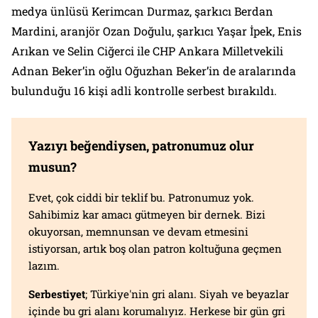
medya ünlüsü Kerimcan Durmaz, şarkıcı Berdan
Mardini, aranjör Ozan Doğulu, şarkıcı Yaşar İpek, Enis
Arıkan ve Selin Ciğerci ile CHP Ankara Milletvekili
Adnan Beker’in oğlu Oğuzhan Beker’in de aralarında
bulunduğu 16 kişi adli kontrolle serbest bırakıldı.
Yazıyı beğendiysen, patronumuz olur
musun?
Evet, çok ciddi bir teklif bu. Patronumuz yok.
Sahibimiz kar amacı gütmeyen bir dernek. Bizi
okuyorsan, memnunsan ve devam etmesini
istiyorsan, artık boş olan patron koltuğuna geçmen
lazım.
Serbestiyet
; Türkiye'nin gri alanı. Siyah ve beyazlar
içinde bu gri alanı korumalıyız. Herkese bir gün gri