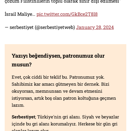
çözüm Filistinlilerin toplu olarak sınır dışı edilmesi"
İsrail Maliye…
pic.twitter.com/GkBce2T8l8
— serbestiyet (@serbestiyetweb)
January 28, 2024
Yazıyı beğendiysen, patronumuz olur
musun?
Evet, çok ciddi bir teklif bu. Patronumuz yok.
Sahibimiz kar amacı gütmeyen bir dernek. Bizi
okuyorsan, memnunsan ve devam etmesini
istiyorsan, artık boş olan patron koltuğuna geçmen
lazım.
Serbestiyet
; Türkiye'nin gri alanı. Siyah ve beyazlar
içinde bu gri alanı korumalıyız. Herkese bir gün gri
alanlar lazım olur.