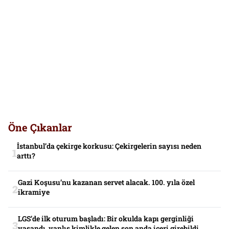
Öne Çıkanlar
İstanbul’da çekirge korkusu: Çekirgelerin sayısı neden
arttı?
Gazi Koşusu’nu kazanan servet alacak. 100. yıla özel
ikramiye
LGS’de ilk oturum başladı: Bir okulda kapı gerginliği
yaşandı, yanlış kimlikle gelen son anda içeri girebildi