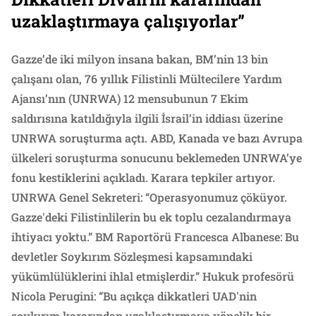
uzaklaştırmaya çalışıyorlar”
Gazze’de iki milyon insana bakan, BM’nin 13 bin
çalışanı olan, 76 yıllık Filistinli Mültecilere Yardım
Ajansı’nın (UNRWA) 12 mensubunun 7 Ekim
saldırısına katıldığıyla ilgili İsrail’in iddiası üzerine
UNRWA soruşturma açtı. ABD, Kanada ve bazı Avrupa
ülkeleri soruşturma sonucunu beklemeden UNRWA’ye
fonu kestiklerini açıkladı. Karara tepkiler artıyor.
UNRWA Genel Sekreteri: “Operasyonumuz çöküyor.
Gazze'deki Filistinlilerin bu ek toplu cezalandırmaya
ihtiyacı yoktu.” BM Raportörü Francesca Albanese: Bu
devletler Soykırım Sözleşmesi kapsamındaki
yükümlülüklerini ihlal etmişlerdir.” Hukuk profesörü
Nicola Perugini: “Bu açıkça dikkatleri UAD'nin
soykırım kararından uzaklaştırmaya yönelik bir