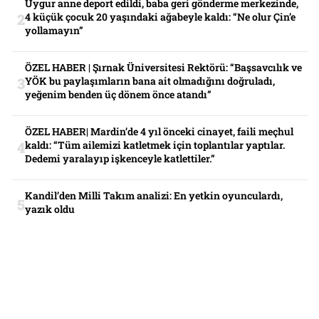
Uygur anne deport edildi, baba geri gönderme merkezinde,
4 küçük çocuk 20 yaşındaki ağabeyle kaldı: “Ne olur Çin’e
yollamayın”
ÖZEL HABER | Şırnak Üniversitesi Rektörü: “Başsavcılık ve
YÖK bu paylaşımların bana ait olmadığını doğruladı,
yeğenim benden üç dönem önce atandı”
ÖZEL HABER| Mardin’de 4 yıl önceki cinayet, faili meçhul
kaldı: “Tüm ailemizi katletmek için toplantılar yaptılar.
Dedemi yaralayıp işkenceyle katlettiler.”
Kandil’den Milli Takım analizi: En yetkin oyunculardı,
yazık oldu