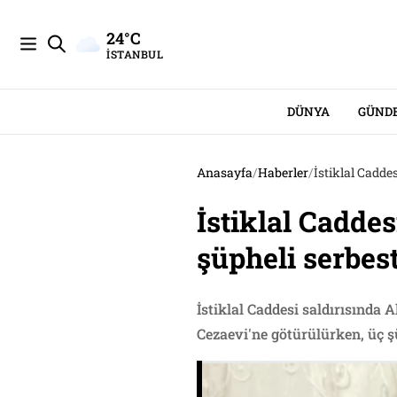
24°C
İSTANBUL
DÜNYA
GÜND
Anasayfa
/
Haberler
/
İstiklal Cadde
İstiklal Caddes
şüpheli serbes
İstiklal Caddesi saldırısında
Cezaevi'ne götürülürken, üç şü