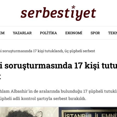
EM
YAZARLAR
POLITIKA
EKONOMI
SPOR
TEK
si soruşturmasında 17 kişi tutuklandı, üç şüpheli serbest
i soruşturmasında 17 kişi tut
t
 Ahlam Albashir'in de aralarında bulunduğu 17 şüpheli tutu
pheli adli kontrol şartıyla serbest bırakıldı.