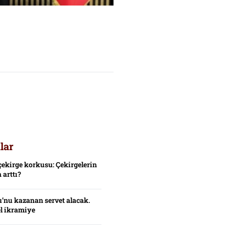
lar
çekirge korkusu: Çekirgelerin
 arttı?
’nu kazanan servet alacak.
el ikramiye