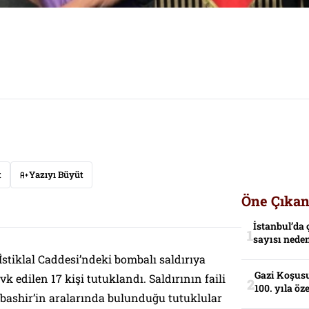
t
Yazıyı Büyüt
Öne Çıkan
İstanbul’da 
sayısı neden
stiklal Caddesi’ndeki bombalı saldırıya
Gazi Koşusu
vk edilen 17 kişi tutuklandı. Saldırının faili
100. yıla öz
lbashir’in aralarında bulunduğu tutuklular