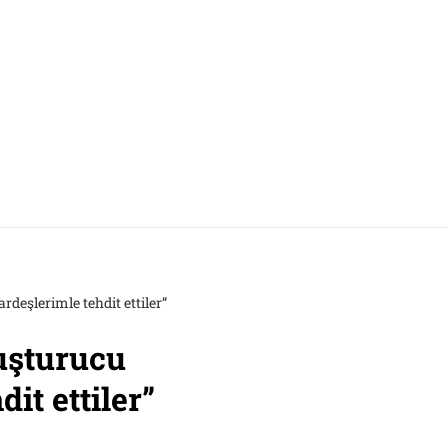
şlerimle tehdit ettiler”
uşturucu
t ettiler”