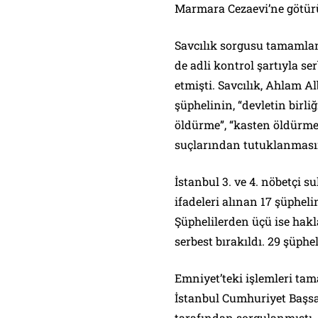
Marmara Cezaevi’ne götür
Savcılık sorgusu tamamlan
de adli kontrol şartıyla se
etmişti. Savcılık, Ahlam A
şüphelinin, “devletin birl
öldürme”, “kasten öldürme
suçlarından tutuklanmasın
İstanbul 3. ve 4. nöbetçi 
ifadeleri alınan 17 şüphel
Şüphelilerden üçü ise hakl
serbest bırakıldı. 29 şüphel
Emniyet’teki işlemleri tam
İstanbul Cumhuriyet Başsav
tarafından sorgulanmıştı.