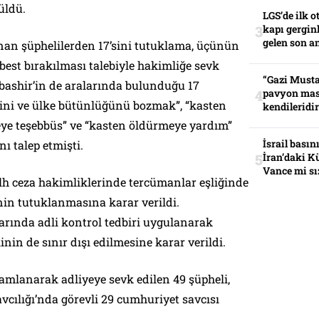
üldü.
LGS’de ilk o
kapı gerginl
gelen son an
an şüphelilerden 17’sini tutuklama, üçünün
rbest bırakılması talebiyle hakimliğe sevk
“Gazi Musta
lbashir’in de aralarında bulunduğu 17
pavyon mas
iğini ve ülke bütünlüğünü bozmak”, “kasten
kendileridir
ye teşebbüs” ve “kasten öldürmeye yardım”
İsrail basın
ı talep etmişti.
İran’daki K
Vance mi sı
sulh ceza hakimliklerinde tercümanlar eşliğinde
inin tutuklanmasına karar verildi.
arında adli kontrol tedbiri uygulanarak
inin de sınır dışı edilmesine karar verildi.
amlanarak adliyeye sevk edilen 49 şüpheli,
cılığı’nda görevli 29 cumhuriyet savcısı