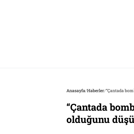
Anasayfa
/
Haberler
/
“Çantada bomb
“Çantada bomb
olduğunu düşün