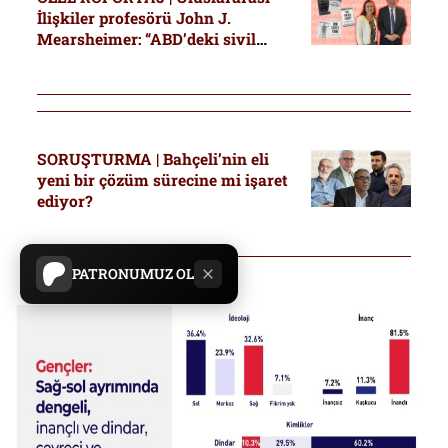
İlişkiler profesörü John J.
Mearsheimer: “ABD’deki sivil
özgürlüklere yönelik en büyük
tehdit, İsrail’in destekçilerinden
geliyor.”
SORUŞTURMA | Bahçeli’nin eli
yeni bir çözüm sürecine mi işaret
ediyor?
PATRONUMUZ OL