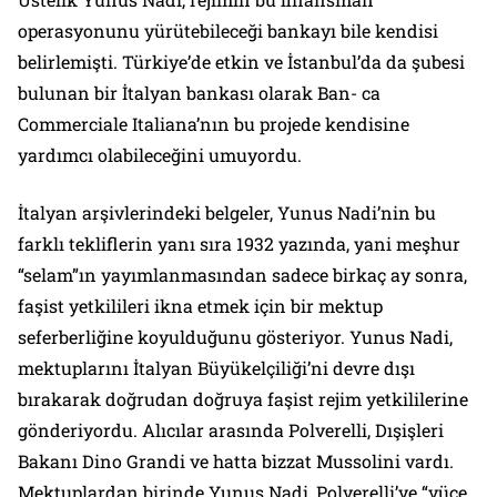
operasyonunu yürütebileceği bankayı bile kendisi
belirlemişti. Türkiye’de etkin ve İstanbul’da da şubesi
bulunan bir İtalyan bankası olarak Ban- ca
Commerciale Italiana’nın bu projede kendisine
yardımcı olabileceğini umuyordu.
İtalyan arşivlerindeki belgeler, Yunus Nadi’nin bu
farklı tekliflerin yanı sıra 1932 yazında, yani meşhur
“selam”ın yayımlanmasından sadece birkaç ay sonra,
faşist yetkilileri ikna etmek için bir mektup
seferberliğine koyulduğunu gösteriyor. Yunus Nadi,
mektuplarını İtalyan Büyükelçiliği’ni devre dışı
bırakarak doğrudan doğruya faşist rejim yetkililerine
gönderiyordu. Alıcılar arasında Polverelli, Dışişleri
Bakanı Dino Grandi ve hatta bizzat Mussolini vardı.
Mektuplardan birinde Yunus Nadi, Polverelli’ye “yüce