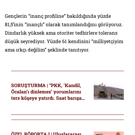
Gençlerin “inanç profiline” bakıldığında yüzde
81,5’inin “inançlı” olarak tanımlandığını görüyoruz.
Dindarlık yüksek ama otoriter tedbirlere tolerans
düşük seyrediyor. Yüzde 61 kendisini “milliyetçiyim
ama ırkçı değilim” şeklinde tanıtıyor.
SORUŞTURMA | “PKK, ’Kandil,
Öcalan’ı dinlemez’ yorumlarını
ters köşeye yatırdı. Saat barışa
beş var”
ÖZEL RÖPORTAJ | Uluslararası