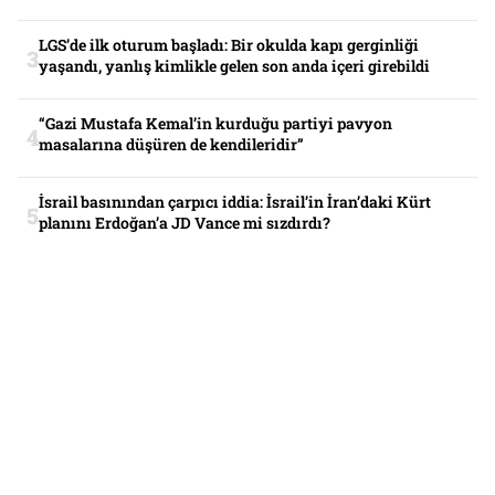
LGS’de ilk oturum başladı: Bir okulda kapı gerginliği
yaşandı, yanlış kimlikle gelen son anda içeri girebildi
“Gazi Mustafa Kemal’in kurduğu partiyi pavyon
masalarına düşüren de kendileridir”
İsrail basınından çarpıcı iddia: İsrail’in İran’daki Kürt
planını Erdoğan’a JD Vance mi sızdırdı?